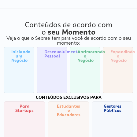
Conteúdos de acordo com
o
seu Momento
Veja o que o Sebrae tem para você de acordo com o seu
momento:
Iniciando
Desenvolvimento
Aprimorando
Expandindo
um
Pessoal
o
o
Negócio
Negócio
Negócio
CONTEÚDOS EXCLUSIVOS PARA
Para
Estudantes
Gestores
Startups
e
Públicos
Educadores