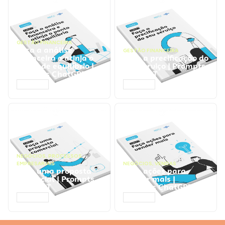
GESTÃO FINANCEIRA
Faça a análise
GESTÃO FINANCEIRA
financeira e atinja o
Faça a precificação do
ponto de equilíbrio |
seu serviço | Prompts
Prompts ChatGPT
ChatGPT
ACESSAR
ACESSAR
NEGÓCIOS
,
PROCESSOS
EMPRESARIAIS
NEGÓCIOS
,
VENDAS
Faça uma proposta
Faça ações para
comercial | Prompts
vender mais |
ChatGPT
Prompts ChatGPT
ACESSAR
ACESSAR