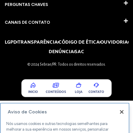
PERGUNTAS CHAVES​
CANAIS DE CONTATO
LGPD
TRANSPARÊNCIA
CÓDIGO DE ÉTICA
OUVIDORIA
DENÚNCIA
SAC
© 2024 Sebrae/PR. Todos os direitos reservados.
INICIO
CONTEÚDOS
LOJA
CONTATO
Aviso de Cookies
Nós usamos cookies e outras tecnologias semelhantes para
melhorar a sua experiência em nossos serviços, personalizar