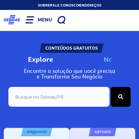
SOBRE
FALE CONOSCO
ENDEREÇOS
MENU
CONTEÚDOS GRATUITOS
Explore
N
o
s
s
o
s
A
Encontre a solução que você precisa
e Transforme Seu Negócio
ARQUIVOS
ARTIGOS