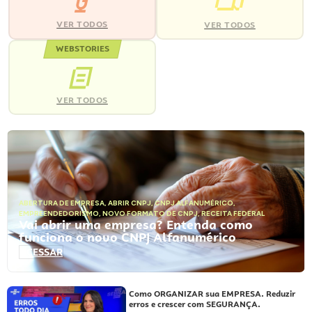
VER TODOS
VER TODOS
WEBSTORIES
VER TODOS
ABERTURA DE EMPRESA
,
ABRIR CNPJ
,
CNPJ ALFANUMÉRICO
,
EMPREENDEDORISMO
,
NOVO FORMATO DE CNPJ
,
RECEITA FEDERAL
Vai abrir uma empresa? Entenda como
funciona o novo CNPJ Alfanumérico
ACESSAR
Como ORGANIZAR sua EMPRESA. Reduzir
erros e crescer com SEGURANÇA.