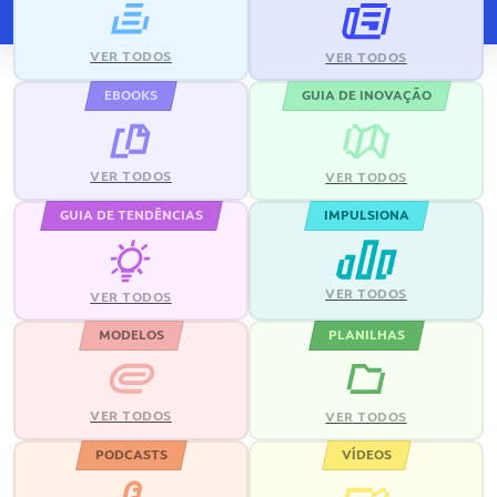
VER TODOS
VER TODOS
EBOOKS
GUIA DE INOVAÇÃO
VER TODOS
VER TODOS
GUIA DE TENDÊNCIAS
IMPULSIONA
VER TODOS
VER TODOS
MODELOS
PLANILHAS
VER TODOS
VER TODOS
PODCASTS
VÍDEOS