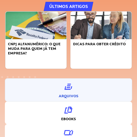
ÚLTIMOS ARTIGOS
CNPJ ALFANUMÉRICO: O QUE
DICAS PARA OBTER CRÉDITO
FA
MUDA PARA QUEM JÁ TEM
SU
EMPRESA?
I
ARQUIVOS
EBOOKS