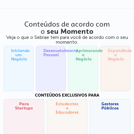
Conteúdos de acordo com
o
seu Momento
Veja o que o Sebrae tem para você de acordo com o seu
momento:
Iniciando
Desenvolvimento
Aprimorando
Expandindo
um
Pessoal
o
o
Negócio
Negócio
Negócio
CONTEÚDOS EXCLUSIVOS PARA
Para
Estudantes
Gestores
Startups
e
Públicos
Educadores