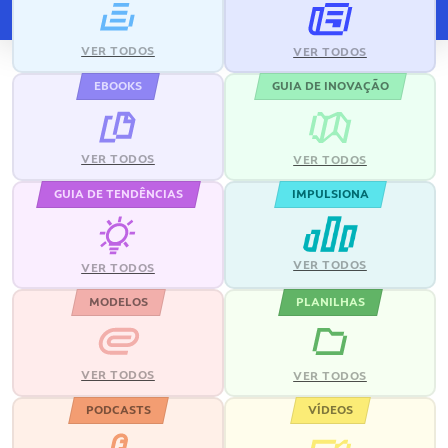
VER TODOS
VER TODOS
EBOOKS
GUIA DE INOVAÇÃO
VER TODOS
VER TODOS
GUIA DE TENDÊNCIAS
IMPULSIONA
VER TODOS
VER TODOS
MODELOS
PLANILHAS
VER TODOS
VER TODOS
PODCASTS
VÍDEOS