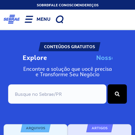
SOBRE
FALE CONOSCO
ENDEREÇOS
MENU
CONTEÚDOS GRATUITOS
Explore
N
o
s
s
o
s
A
n
Encontre a solução que você precisa
e Transforme Seu Negócio
ARQUIVOS
ARTIGOS