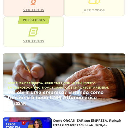
VER TODOS
VER TODOS
WEBSTORIES
VER TODOS
ABERTURA DE EMPRESA
,
ABRIR CNPJ
,
CNPJ ALFANUMÉRICO
,
EMPREENDEDORISMO
,
NOVO FORMATO DE CNPJ
,
RECEITA FEDERAL
Vai abrir uma empresa? Entenda como
funciona o novo CNPJ Alfanumérico
ACESSAR
Como ORGANIZAR sua EMPRESA. Reduzir
erros e crescer com SEGURANÇA.