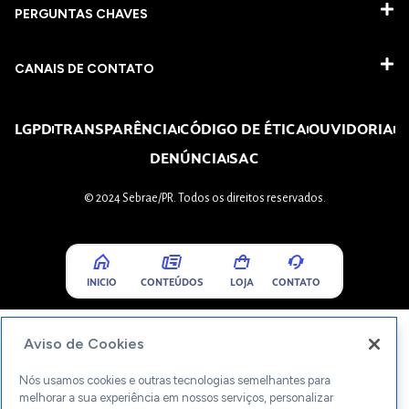
PERGUNTAS CHAVES​
CANAIS DE CONTATO
LGPD
TRANSPARÊNCIA
CÓDIGO DE ÉTICA
OUVIDORIA
DENÚNCIA
SAC
© 2024 Sebrae/PR. Todos os direitos reservados.
INICIO
CONTEÚDOS
LOJA
CONTATO
Aviso de Cookies
Nós usamos cookies e outras tecnologias semelhantes para
melhorar a sua experiência em nossos serviços, personalizar