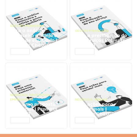
GESTÃO FINANCEIRA
Faça a análise
GESTÃO FINANCEIRA
financeira e atinja o
Faça a precificação do
ponto de equilíbrio |
seu serviço | Prompts
Prompts ChatGPT
ChatGPT
ACESSAR
ACESSAR
NEGÓCIOS
,
PROCESSOS
EMPRESARIAIS
NEGÓCIOS
,
VENDAS
Faça uma proposta
Faça ações para
comercial | Prompts
vender mais |
ChatGPT
Prompts ChatGPT
ACESSAR
ACESSAR