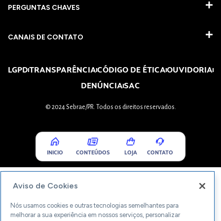
PERGUNTAS CHAVES​
CANAIS DE CONTATO
LGPD
TRANSPARÊNCIA
CÓDIGO DE ÉTICA
OUVIDORIA
DENÚNCIA
SAC
© 2024 Sebrae/PR. Todos os direitos reservados.
INICIO
CONTEÚDOS
LOJA
CONTATO
Aviso de Cookies
Nós usamos cookies e outras tecnologias semelhantes para
melhorar a sua experiência em nossos serviços, personalizar