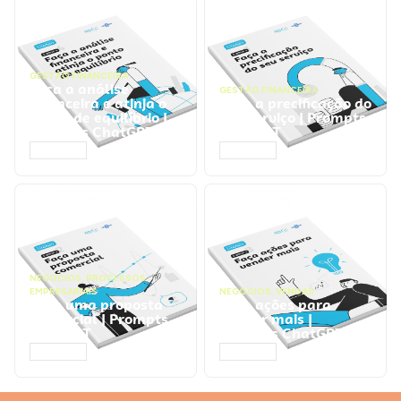
GESTÃO FINANCEIRA
Faça a análise
GESTÃO FINANCEIRA
financeira e atinja o
Faça a precificação do
ponto de equilíbrio |
seu serviço | Prompts
Prompts ChatGPT
ChatGPT
ACESSAR
ACESSAR
NEGÓCIOS
,
PROCESSOS
EMPRESARIAIS
NEGÓCIOS
,
VENDAS
Faça uma proposta
Faça ações para
comercial | Prompts
vender mais |
ChatGPT
Prompts ChatGPT
ACESSAR
ACESSAR