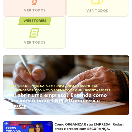
VER TODOS
VER TODOS
WEBSTORIES
VER TODOS
ABERTURA DE EMPRESA
,
ABRIR CNPJ
,
CNPJ ALFANUMÉRICO
,
EMPREENDEDORISMO
,
NOVO FORMATO DE CNPJ
,
RECEITA FEDERAL
Vai abrir uma empresa? Entenda como
funciona o novo CNPJ Alfanumérico
ACESSAR
Como ORGANIZAR sua EMPRESA. Reduzir
erros e crescer com SEGURANÇA.