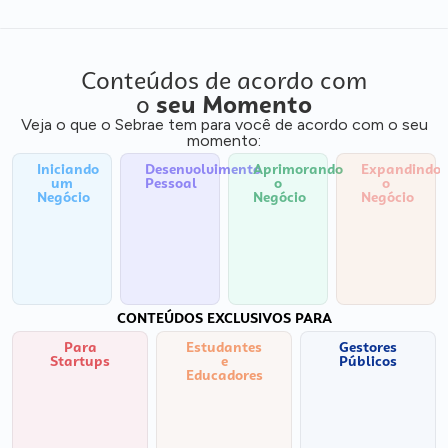
Conteúdos de acordo com
o
seu Momento
Veja o que o Sebrae tem para você de acordo com o seu
momento:
Iniciando
Desenvolvimento
Aprimorando
Expandindo
um
Pessoal
o
o
Negócio
Negócio
Negócio
CONTEÚDOS EXCLUSIVOS PARA
Para
Estudantes
Gestores
Startups
e
Públicos
Educadores