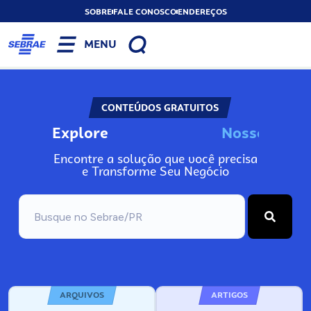
SOBRE
FALE CONOSCO
ENDEREÇOS
MENU
CONTEÚDOS GRATUITOS
Explore
o
s
s
o
s
I
n
N
N
Encontre a solução que você precisa
e Transforme Seu Negócio
ARQUIVOS
ARTIGOS