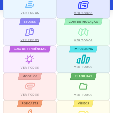
VER TODOS
VER TODOS
EBOOKS
GUIA DE INOVAÇÃO
VER TODOS
VER TODOS
GUIA DE TENDÊNCIAS
IMPULSIONA
VER TODOS
VER TODOS
MODELOS
PLANILHAS
VER TODOS
VER TODOS
PODCASTS
VÍDEOS