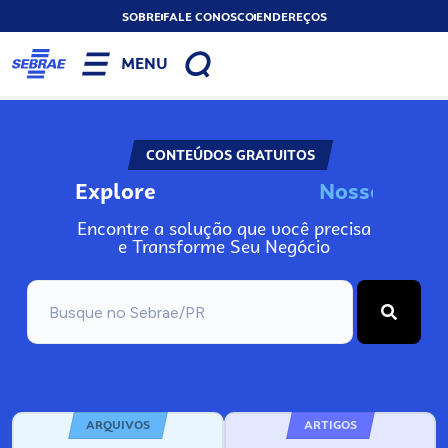
SOBRE
FALE CONOSCO
ENDEREÇOS
MENU
CONTEÚDOS GRATUITOS
Explore
N
o
s
s
o
s
A
Encontre a solução que você precisa
e Transforme Seu Negócio
ARQUIVOS
ARTIGOS