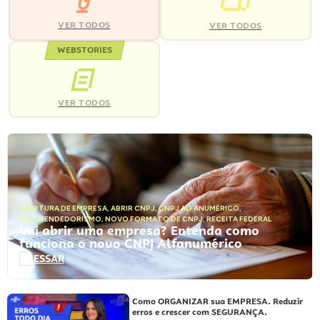
VER TODOS
VER TODOS
WEBSTORIES
VER TODOS
ABERTURA DE EMPRESA
,
ABRIR CNPJ
,
CNPJ ALFANUMÉRICO
,
EMPREENDEDORISMO
,
NOVO FORMATO DE CNPJ
,
RECEITA FEDERAL
Vai abrir uma empresa? Entenda como
funciona o novo CNPJ Alfanumérico
ACESSAR
Como ORGANIZAR sua EMPRESA. Reduzir
erros e crescer com SEGURANÇA.