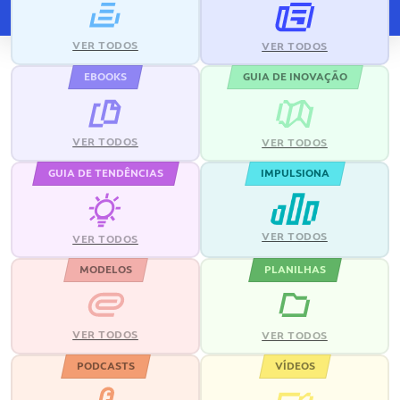
VER TODOS
VER TODOS
EBOOKS
GUIA DE INOVAÇÃO
VER TODOS
VER TODOS
GUIA DE TENDÊNCIAS
IMPULSIONA
VER TODOS
VER TODOS
MODELOS
PLANILHAS
VER TODOS
VER TODOS
PODCASTS
VÍDEOS