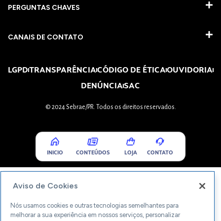
PERGUNTAS CHAVES​
CANAIS DE CONTATO
LGPD
TRANSPARÊNCIA
CÓDIGO DE ÉTICA
OUVIDORIA
DENÚNCIA
SAC
© 2024 Sebrae/PR. Todos os direitos reservados.
INICIO
CONTEÚDOS
LOJA
CONTATO
Aviso de Cookies
Nós usamos cookies e outras tecnologias semelhantes para
melhorar a sua experiência em nossos serviços, personalizar