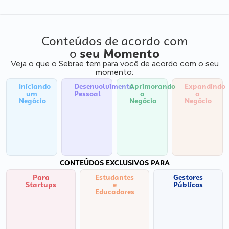
Conteúdos de acordo com
o
seu Momento
Veja o que o Sebrae tem para você de acordo com o seu
momento:
Iniciando
Desenvolvimento
Aprimorando
Expandindo
um
Pessoal
o
o
Negócio
Negócio
Negócio
CONTEÚDOS EXCLUSIVOS PARA
Para
Estudantes
Gestores
Startups
e
Públicos
Educadores