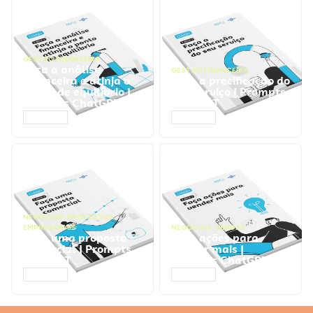
GESTÃO FINANCEIRA
Faça a análise
GESTÃO FINANCEIRA
financeira e atinja o
Faça a precificação do
ponto de equilíbrio |
seu serviço | Prompts
Prompts ChatGPT
ChatGPT
ACESSAR
ACESSAR
NEGÓCIOS
,
PROCESSOS
EMPRESARIAIS
NEGÓCIOS
,
VENDAS
Faça uma proposta
Faça ações para
comercial | Prompts
vender mais |
ChatGPT
Prompts ChatGPT
ACESSAR
ACESSAR