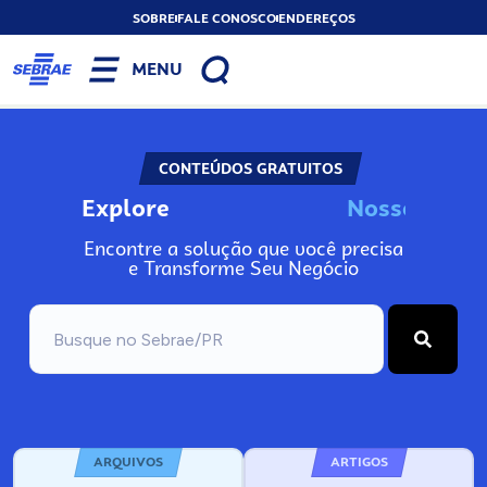
SOBRE
FALE CONOSCO
ENDEREÇOS
MENU
CONTEÚDOS GRATUITOS
Explore
N
o
s
s
o
s
I
n
f
o
Encontre a solução que você precisa
e Transforme Seu Negócio
ARQUIVOS
ARTIGOS