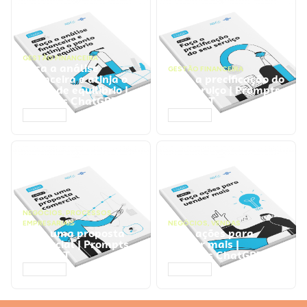
GESTÃO FINANCEIRA
Faça a análise
GESTÃO FINANCEIRA
financeira e atinja o
Faça a precificação do
ponto de equilíbrio |
seu serviço | Prompts
Prompts ChatGPT
ChatGPT
ACESSAR
ACESSAR
NEGÓCIOS
,
PROCESSOS
EMPRESARIAIS
NEGÓCIOS
,
VENDAS
Faça uma proposta
Faça ações para
comercial | Prompts
vender mais |
ChatGPT
Prompts ChatGPT
ACESSAR
ACESSAR