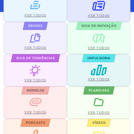
VER TODOS
VER TODOS
EBOOKS
GUIA DE INOVAÇÃO
VER TODOS
VER TODOS
GUIA DE TENDÊNCIAS
IMPULSIONA
VER TODOS
VER TODOS
MODELOS
PLANILHAS
VER TODOS
VER TODOS
PODCASTS
VÍDEOS