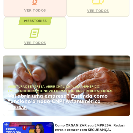
VER TODOS
VER TODOS
WEBSTORIES
VER TODOS
ABERTURA DE EMPRESA
,
ABRIR CNPJ
,
CNPJ ALFANUMÉRICO
,
EMPREENDEDORISMO
,
NOVO FORMATO DE CNPJ
,
RECEITA FEDERAL
Vai abrir uma empresa? Entenda como
funciona o novo CNPJ Alfanumérico
ACESSAR
Como ORGANIZAR sua EMPRESA. Reduzir
erros e crescer com SEGURANÇA.