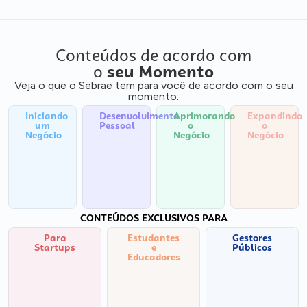
Conteúdos de acordo com
o
seu Momento
Veja o que o Sebrae tem para você de acordo com o seu
momento:
Iniciando
Desenvolvimento
Aprimorando
Expandindo
um
Pessoal
o
o
Negócio
Negócio
Negócio
CONTEÚDOS EXCLUSIVOS PARA
Para
Estudantes
Gestores
Startups
e
Públicos
Educadores