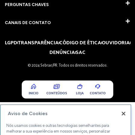
PERGUNTAS CHAVES​
CANAIS DE CONTATO
LGPD
TRANSPARÊNCIA
CÓDIGO DE ÉTICA
OUVIDORIA
DENÚNCIA
SAC
© 2024 Sebrae/PR. Todos os direitos reservados.
INICIO
CONTEÚDOS
LOJA
CONTATO
Aviso de Cookies
Nós usamos cookies e outras tecnologias semelhantes para
melhorar a sua experiência em nossos serviços, personalizar