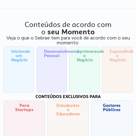
Conteúdos de acordo com
o
seu Momento
Veja o que o Sebrae tem para você de acordo com o seu
momento:
Iniciando
Desenvolvimento
Aprimorando
Expandindo
um
Pessoal
o
o
Negócio
Negócio
Negócio
CONTEÚDOS EXCLUSIVOS PARA
Para
Estudantes
Gestores
Startups
e
Públicos
Educadores