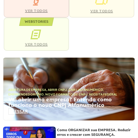
VER TODOS
VER TODOS
WEBSTORIES
VER TODOS
ABERTURA DE EMPRESA
,
ABRIR CNPJ
,
CNPJ ALFANUMÉRICO
,
EMPREENDEDORISMO
,
NOVO FORMATO DE CNPJ
,
RECEITA FEDERAL
Vai abrir uma empresa? Entenda como
funciona o novo CNPJ Alfanumérico
ACESSAR
Como ORGANIZAR sua EMPRESA. Reduzir
erros e crescer com SEGURANÇA.