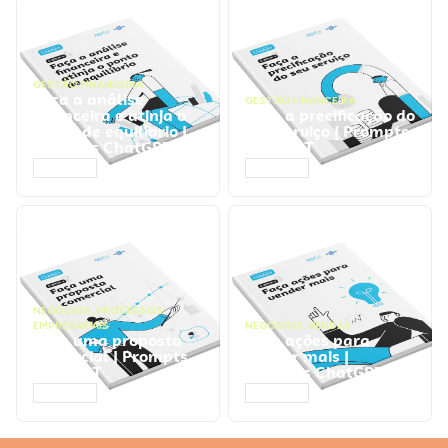
GESTÃO FINANCEIRA
Faça a análise
GESTÃO FINANCEIRA
financeira e atinja o
Faça a precificação do
ponto de equilíbrio |
seu serviço | Prompts
Prompts ChatGPT
ChatGPT
ACESSAR
ACESSAR
NEGÓCIOS
,
PROCESSOS
EMPRESARIAIS
NEGÓCIOS
,
VENDAS
Faça uma proposta
Faça ações para
comercial | Prompts
vender mais |
ChatGPT
Prompts ChatGPT
ACESSAR
ACESSAR