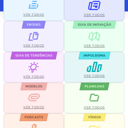
VER TODOS
VER TODOS
EBOOKS
GUIA DE INOVAÇÃO
VER TODOS
VER TODOS
GUIA DE TENDÊNCIAS
IMPULSIONA
VER TODOS
VER TODOS
MODELOS
PLANILHAS
VER TODOS
VER TODOS
PODCASTS
VÍDEOS