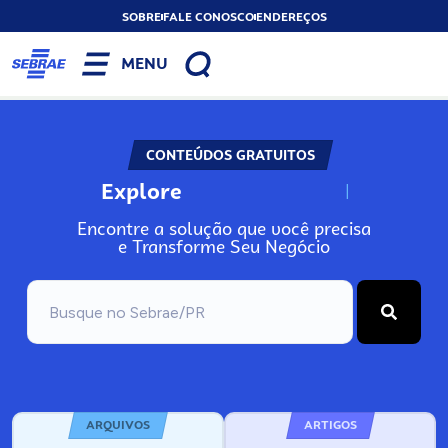
SOBRE
FALE CONOSCO
ENDEREÇOS
MENU
CONTEÚDOS GRATUITOS
Explore
N
o
s
s
o
s
A
Encontre a solução que você precisa
e Transforme Seu Negócio
ARQUIVOS
ARTIGOS