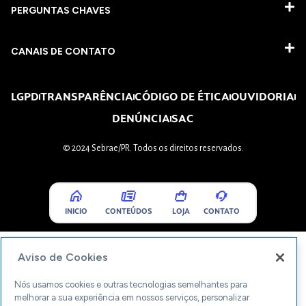
PERGUNTAS CHAVES​
CANAIS DE CONTATO
LGPD
TRANSPARÊNCIA
CÓDIGO DE ÉTICA
OUVIDORIA
DENÚNCIA
SAC
© 2024 Sebrae/PR. Todos os direitos reservados.
INICIO
CONTEÚDOS
LOJA
CONTATO
Aviso de Cookies
Nós usamos cookies e outras tecnologias semelhantes para
melhorar a sua experiência em nossos serviços, personalizar