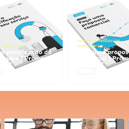
NEGÓCIOS
,
PROCESSOS
 FINANCEIRA
EMPRESARIAIS
 a precificação do
Faça uma propos
serviço | Prompts
comercial | Prom
tGPT
ChatGPT
AR
ACESSAR