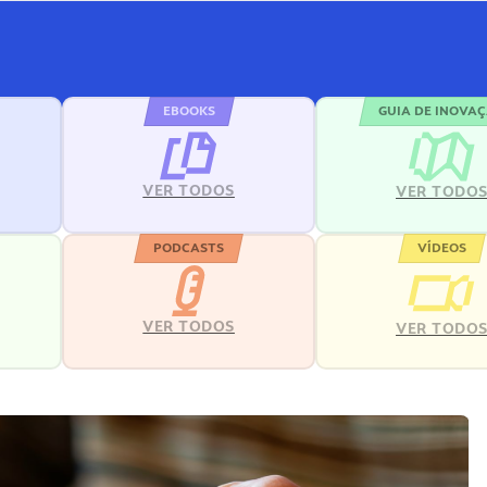
EBOOKS
GUIA DE INOVA
VER TODOS
VER TODO
PODCASTS
VÍDEOS
VER TODOS
VER TODO