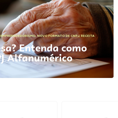
,
EMPREENDEDORISMO
,
NOVO FORMATO DE CNPJ
,
RECEITA
esa? Entenda como
PJ Alfanumérico