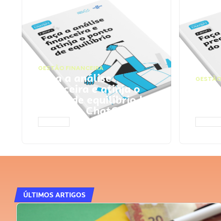
GESTÃO FINANCEIRA
Faça a análise
GESTÃO
financeira e atinja o
Faça
ponto de equilíbrio |
seu 
Prompts ChatGPT
Cha
ACESSAR
ACESS
ÚLTIMOS ARTIGOS