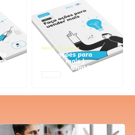
NEGÓCIOS
,
VENDAS
ta
Faça ações para
pts
vender mais |
Prompts ChatGPT
ACESSAR