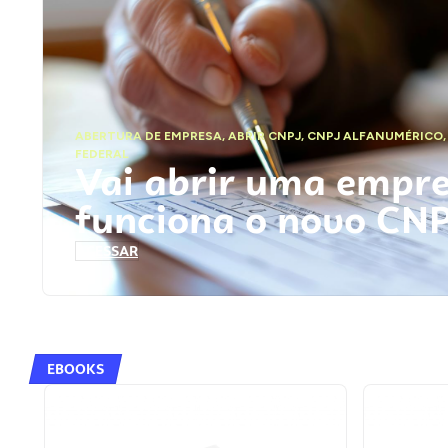
ABERTURA DE EMPRESA
,
ABRIR CNPJ
,
CNPJ ALFANUMÉRICO
FEDERAL
Vai abrir uma empr
funciona o novo CN
ACESSAR
EBOOKS