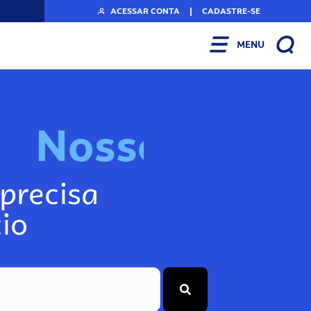
ACESSAR CONTA
|
CADASTRE-SE
MENU
N
o
s
s
o
s
I
n
f
o
g
precisa
io