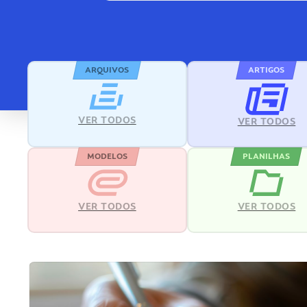
ARQUIVOS
ARTIGOS
VER TODOS
VER TODOS
MODELOS
PLANILHAS
VER TODOS
VER TODOS