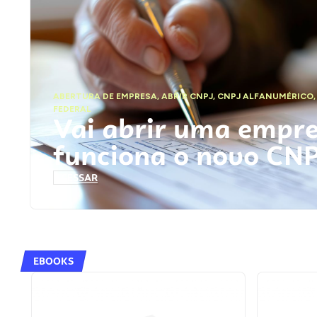
ABERTURA DE EMPRESA
,
ABRIR CNPJ
,
CNPJ ALFANUMÉRICO
FEDERAL
Vai abrir uma empr
funciona o novo CN
ACESSAR
EBOOKS