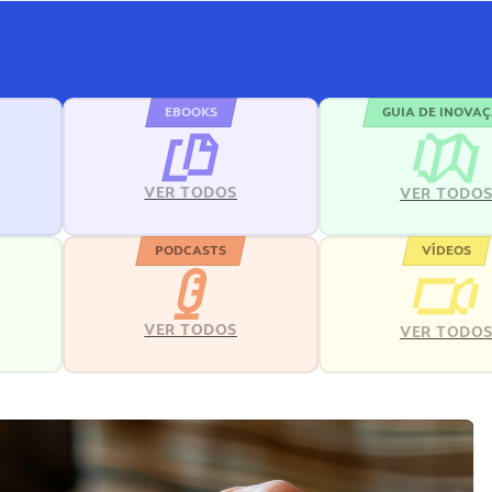
EBOOKS
GUIA DE INOVA
VER TODOS
VER TODO
PODCASTS
VÍDEOS
VER TODOS
VER TODO