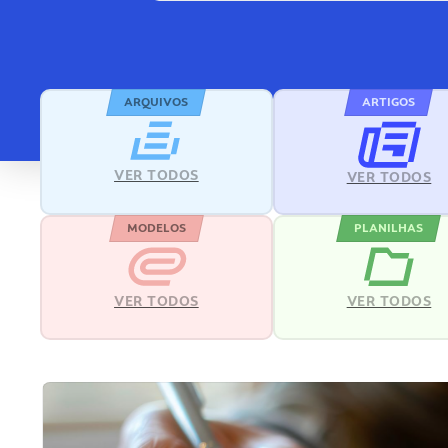
ARQUIVOS
ARTIGOS
VER TODOS
VER TODOS
MODELOS
PLANILHAS
VER TODOS
VER TODOS