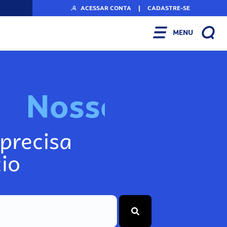
ACESSAR CONTA
|
CADASTRE-SE
MENU
N
o
s
s
o
s
I
n
f
o
g
precisa
io