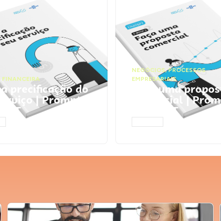
NEGÓCIOS
,
PROCESSOS
 FINANCEIRA
EMPRESARIAIS
 a precificação do
Faça uma propos
serviço | Prompts
comercial | Prom
tGPT
ChatGPT
AR
ACESSAR