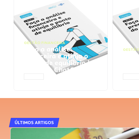
GESTÃO FINANCEIRA
Faça a análise
GESTÃO
financeira e atinja o
Faça
ponto de equilíbrio |
seu 
Prompts ChatGPT
Cha
ACESSAR
ACESS
ÚLTIMOS ARTIGOS