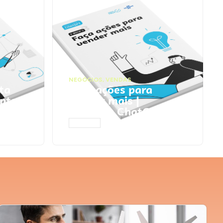
NEGÓCIOS
,
VENDAS
ta
Faça ações para
pts
vender mais |
Prompts ChatGPT
ACESSAR