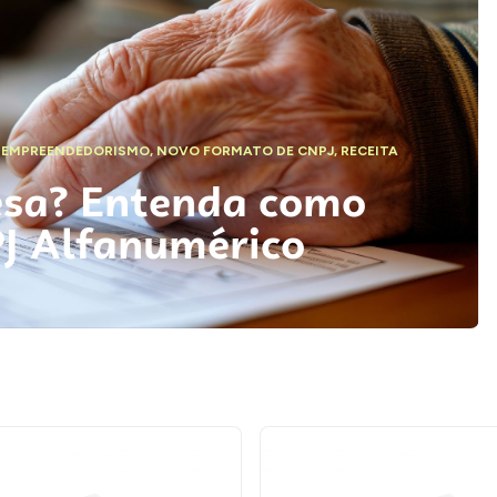
,
EMPREENDEDORISMO
,
NOVO FORMATO DE CNPJ
,
RECEITA
esa? Entenda como
PJ Alfanumérico