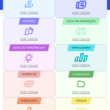
VER TODOS
VER TODOS
EBOOKS
GUIA DE INOVAÇÃO
VER TODOS
VER TODOS
GUIA DE TENDÊNCIAS
IMPULSIONA
VER TODOS
VER TODOS
MODELOS
PLANILHAS
VER TODOS
VER TODOS
PODCASTS
VÍDEOS