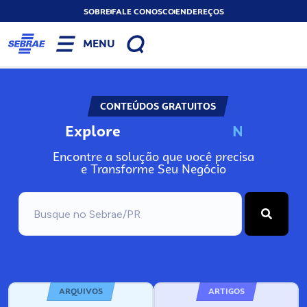
SOBRE
FALE CONOSCO
ENDEREÇOS
MENU
CONTEÚDOS GRATUITOS
Explore
N
o
s
s
o
s
A
Encontre a solução que você precisa
e Transforme Seu Negócio
ARQUIVOS
ARTIGOS