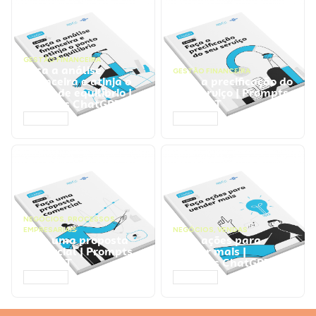
GESTÃO FINANCEIRA
Faça a análise
GESTÃO FINANCEIRA
financeira e atinja o
Faça a precificação do
ponto de equilíbrio |
seu serviço | Prompts
Prompts ChatGPT
ChatGPT
ACESSAR
ACESSAR
NEGÓCIOS
,
PROCESSOS
EMPRESARIAIS
NEGÓCIOS
,
VENDAS
Faça uma proposta
Faça ações para
comercial | Prompts
vender mais |
ChatGPT
Prompts ChatGPT
ACESSAR
ACESSAR