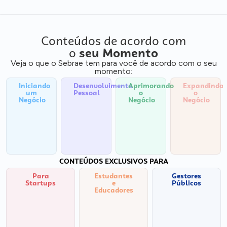
Conteúdos de acordo com
o
seu Momento
Veja o que o Sebrae tem para você de acordo com o seu
momento:
Iniciando
Desenvolvimento
Aprimorando
Expandindo
um
Pessoal
o
o
Negócio
Negócio
Negócio
CONTEÚDOS EXCLUSIVOS PARA
Para
Estudantes
Gestores
Startups
e
Públicos
Educadores