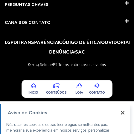
PERGUNTAS CHAVES​
CANAIS DE CONTATO
LGPD
TRANSPARÊNCIA
CÓDIGO DE ÉTICA
OUVIDORIA
DENÚNCIA
SAC
© 2024 Sebrae/PR. Todos os direitos reservados.
INICIO
CONTEÚDOS
LOJA
CONTATO
Aviso de Cookies
Nós usamos cookies e outras tecnologias semelhantes para
melhorar a sua experiência em nossos serviços, personalizar