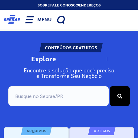
SOBRE
FALE CONOSCO
ENDEREÇOS
MENU
CONTEÚDOS GRATUITOS
Explore
N
o
s
s
o
s
A
Encontre a solução que você precisa
e Transforme Seu Negócio
ARQUIVOS
ARTIGOS