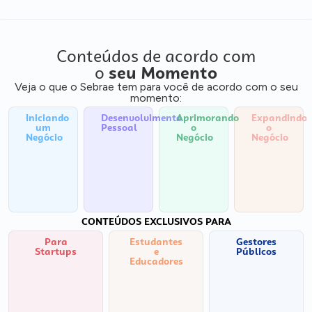
Conteúdos de acordo com
o
seu Momento
Veja o que o Sebrae tem para você de acordo com o seu
momento:
Iniciando
Desenvolvimento
Aprimorando
Expandindo
um
Pessoal
o
o
Negócio
Negócio
Negócio
CONTEÚDOS EXCLUSIVOS PARA
Para
Estudantes
Gestores
Startups
e
Públicos
Educadores