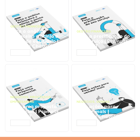
GESTÃO FINANCEIRA
Faça a análise
GESTÃO FINANCEIRA
financeira e atinja o
Faça a precificação do
ponto de equilíbrio |
seu serviço | Prompts
Prompts ChatGPT
ChatGPT
ACESSAR
ACESSAR
NEGÓCIOS
,
PROCESSOS
EMPRESARIAIS
NEGÓCIOS
,
VENDAS
Faça uma proposta
Faça ações para
comercial | Prompts
vender mais |
ChatGPT
Prompts ChatGPT
ACESSAR
ACESSAR