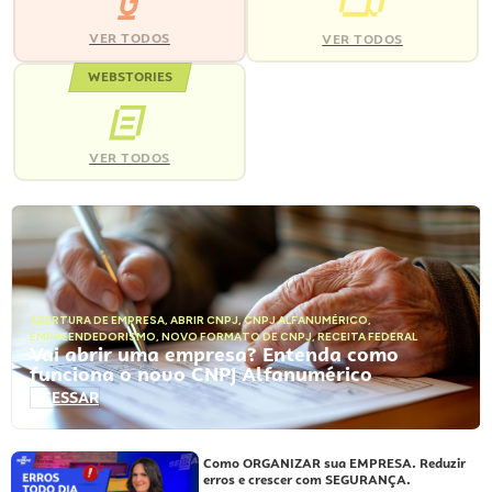
VER TODOS
VER TODOS
WEBSTORIES
VER TODOS
ABERTURA DE EMPRESA
,
ABRIR CNPJ
,
CNPJ ALFANUMÉRICO
,
EMPREENDEDORISMO
,
NOVO FORMATO DE CNPJ
,
RECEITA FEDERAL
Vai abrir uma empresa? Entenda como
funciona o novo CNPJ Alfanumérico
ACESSAR
Como ORGANIZAR sua EMPRESA. Reduzir
erros e crescer com SEGURANÇA.