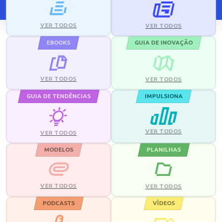
VER TODOS
VER TODOS
EBOOKS
GUIA DE INOVAÇÃO
VER TODOS
VER TODOS
GUIA DE TENDÊNCIAS
IMPULSIONA
VER TODOS
VER TODOS
MODELOS
PLANILHAS
VER TODOS
VER TODOS
PODCASTS
VÍDEOS