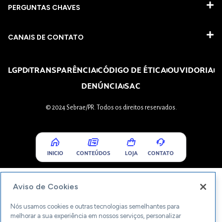
PERGUNTAS CHAVES​
CANAIS DE CONTATO
LGPD
TRANSPARÊNCIA
CÓDIGO DE ÉTICA
OUVIDORIA
DENÚNCIA
SAC
© 2024 Sebrae/PR. Todos os direitos reservados.
INICIO
CONTEÚDOS
LOJA
CONTATO
Aviso de Cookies
Nós usamos cookies e outras tecnologias semelhantes para
melhorar a sua experiência em nossos serviços, personalizar