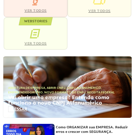
VER TODOS
VER TODOS
WEBSTORIES
VER TODOS
ABERTURA DE EMPRESA
,
ABRIR CNPJ
,
CNPJ ALFANUMÉRICO
,
EMPREENDEDORISMO
,
NOVO FORMATO DE CNPJ
,
RECEITA FEDERAL
Vai abrir uma empresa? Entenda como
funciona o novo CNPJ Alfanumérico
ACESSAR
Como ORGANIZAR sua EMPRESA. Reduzir
erros e crescer com SEGURANÇA.