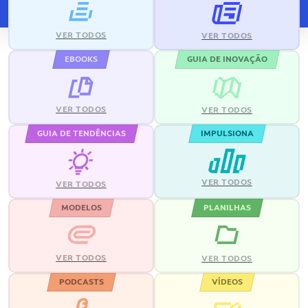
VER TODOS
VER TODOS
EBOOKS
GUIA DE INOVAÇÃO
VER TODOS
VER TODOS
GUIA DE TENDÊNCIAS
IMPULSIONA
VER TODOS
VER TODOS
MODELOS
PLANILHAS
VER TODOS
VER TODOS
PODCASTS
VÍDEOS