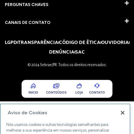
PERGUNTAS CHAVES​
CANAIS DE CONTATO
LGPD
TRANSPARÊNCIA
CÓDIGO DE ÉTICA
OUVIDORIA
DENÚNCIA
SAC
© 2024 Sebrae/PR. Todos os direitos reservados.
INICIO
CONTEÚDOS
LOJA
CONTATO
Aviso de Cookies
Nós usamos cookies e outras tecnologias semelhantes para
melhorar a sua experiência em nossos serviços, personalizar