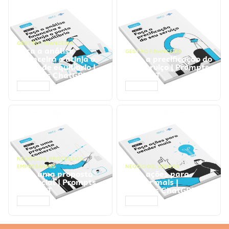
GESTÃO FINANCEIRA
Faça a análise
GESTÃO FINANCEIRA
financeira e atinja o
Faça a precificação do
ponto de equilíbrio |
seu serviço | Prompts
Prompts ChatGPT
ChatGPT
ACESSAR
ACESSAR
NEGÓCIOS
,
PROCESSOS
EMPRESARIAIS
NEGÓCIOS
,
VENDAS
Faça uma proposta
Faça ações para
comercial | Prompts
vender mais |
ChatGPT
Prompts ChatGPT
ACESSAR
ACESSAR