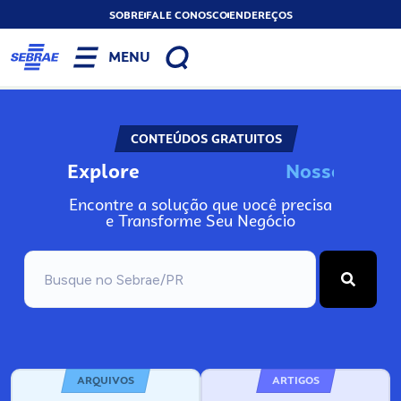
SOBRE
FALE CONOSCO
ENDEREÇOS
MENU
CONTEÚDOS GRATUITOS
Explore
N
o
s
s
o
s
A
Encontre a solução que você precisa
e Transforme Seu Negócio
ARQUIVOS
ARTIGOS