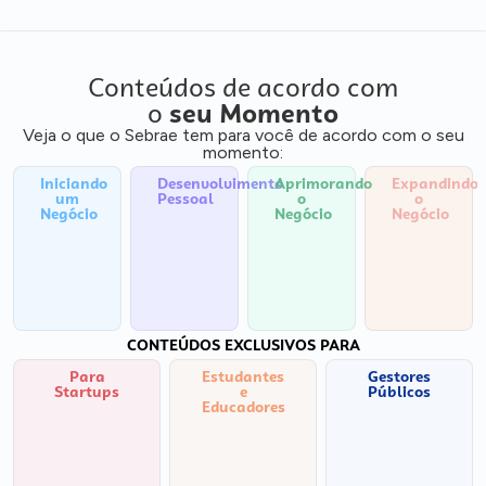
Conteúdos de acordo com
o
seu Momento
Veja o que o Sebrae tem para você de acordo com o seu
momento:
Iniciando
Desenvolvimento
Aprimorando
Expandindo
um
Pessoal
o
o
Negócio
Negócio
Negócio
CONTEÚDOS EXCLUSIVOS PARA
Para
Estudantes
Gestores
Startups
e
Públicos
Educadores