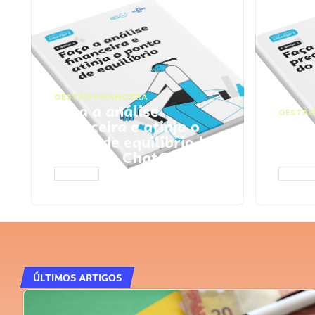
GESTÃO FINANCEIRA
Faça a análise
GESTÃO
financeira e atinja o
Faça
ponto de equilíbrio |
seu 
Prompts ChatGPT
Cha
ACESSAR
ACESS
ÚLTIMOS ARTIGOS