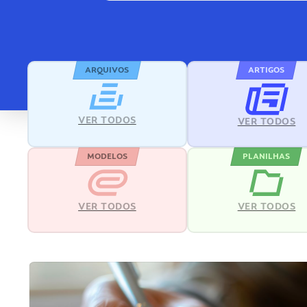
ARQUIVOS
ARTIGOS
VER TODOS
VER TODOS
MODELOS
PLANILHAS
VER TODOS
VER TODOS