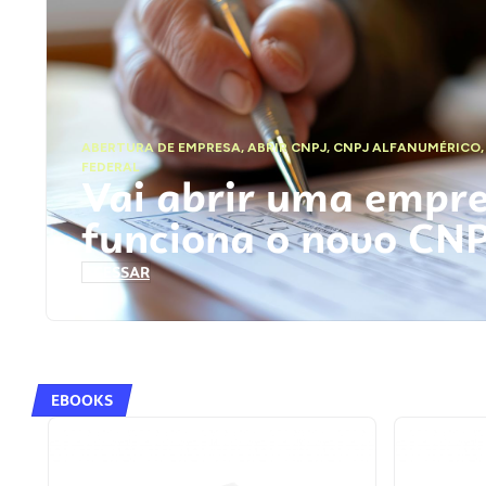
ABERTURA DE EMPRESA
,
ABRIR CNPJ
,
CNPJ ALFANUMÉRICO
FEDERAL
Vai abrir uma empr
funciona o novo CN
ACESSAR
EBOOKS