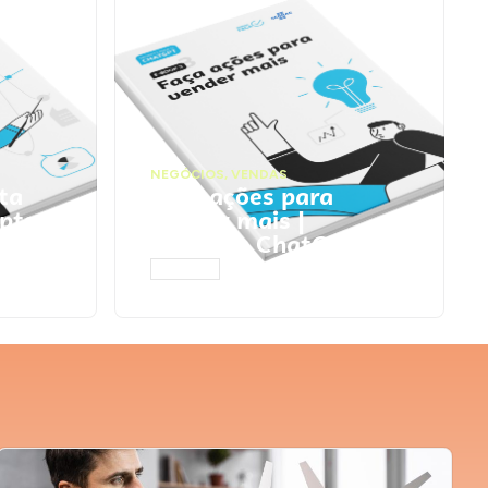
NEGÓCIOS
,
VENDAS
ta
Faça ações para
pts
vender mais |
Prompts ChatGPT
ACESSAR