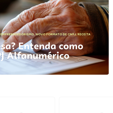
,
EMPREENDEDORISMO
,
NOVO FORMATO DE CNPJ
,
RECEITA
esa? Entenda como
PJ Alfanumérico