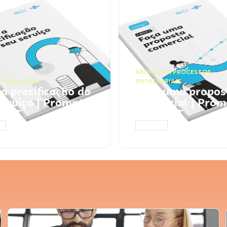
NEGÓCIOS
,
PROCESSOS
 FINANCEIRA
EMPRESARIAIS
 a precificação do
Faça uma propos
serviço | Prompts
comercial | Prom
tGPT
ChatGPT
AR
ACESSAR