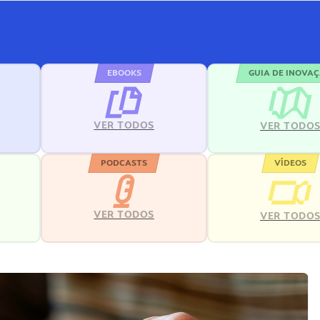
EBOOKS
GUIA DE INOVA
VER TODOS
VER TODO
PODCASTS
VÍDEOS
VER TODOS
VER TODO