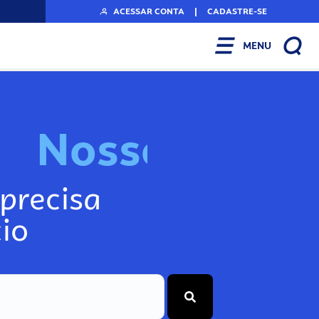
ACESSAR CONTA
|
CADASTRE-SE
MENU
N
o
s
s
o
s
I
n
f
o
g
precisa
io