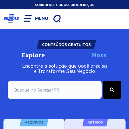
SOBRE
FALE CONOSCO
ENDEREÇOS
MENU
CONTEÚDOS GRATUITOS
Explore
N
o
s
s
o
s
A
Encontre a solução que você precisa
e Transforme Seu Negócio
ARQUIVOS
ARTIGOS