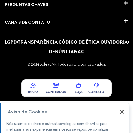
PERGUNTAS CHAVES​
CANAIS DE CONTATO
LGPD
TRANSPARÊNCIA
CÓDIGO DE ÉTICA
OUVIDORIA
DENÚNCIA
SAC
© 2024 Sebrae/PR. Todos os direitos reservados.
INICIO
CONTEÚDOS
LOJA
CONTATO
Aviso de Cookies
Nós usamos cookies e outras tecnologias semelhantes para
melhorar a sua experiência em nossos serviços, personalizar