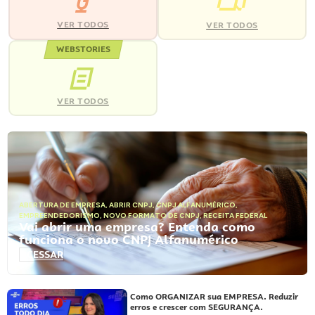
VER TODOS
VER TODOS
WEBSTORIES
VER TODOS
ABERTURA DE EMPRESA
,
ABRIR CNPJ
,
CNPJ ALFANUMÉRICO
,
EMPREENDEDORISMO
,
NOVO FORMATO DE CNPJ
,
RECEITA FEDERAL
Vai abrir uma empresa? Entenda como
funciona o novo CNPJ Alfanumérico
ACESSAR
Como ORGANIZAR sua EMPRESA. Reduzir
erros e crescer com SEGURANÇA.