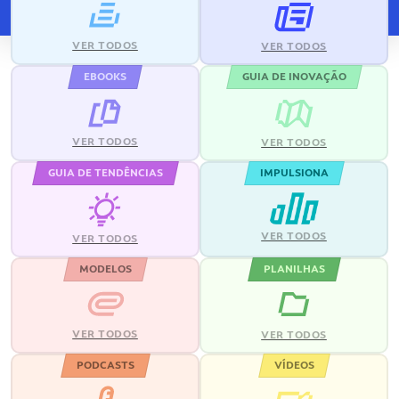
VER TODOS
VER TODOS
EBOOKS
GUIA DE INOVAÇÃO
VER TODOS
VER TODOS
GUIA DE TENDÊNCIAS
IMPULSIONA
VER TODOS
VER TODOS
MODELOS
PLANILHAS
VER TODOS
VER TODOS
PODCASTS
VÍDEOS