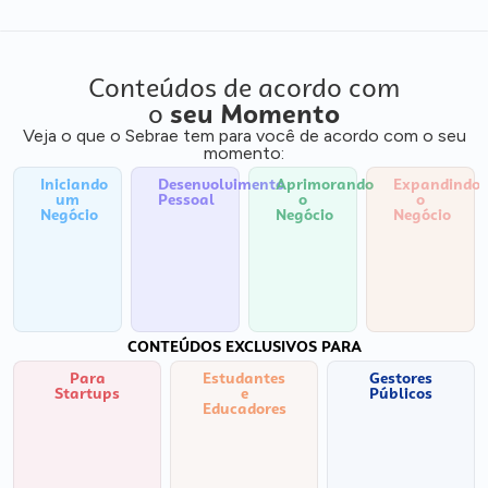
Conteúdos de acordo com
o
seu Momento
Veja o que o Sebrae tem para você de acordo com o seu
momento:
Iniciando
Desenvolvimento
Aprimorando
Expandindo
um
Pessoal
o
o
Negócio
Negócio
Negócio
CONTEÚDOS EXCLUSIVOS PARA
Para
Estudantes
Gestores
Startups
e
Públicos
Educadores