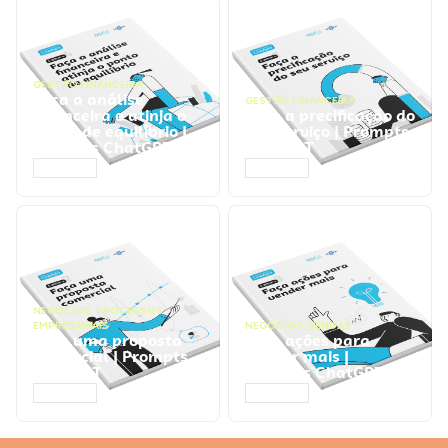
GESTÃO FINANCEIRA
Faça a análise
GESTÃO FINANCEIRA
financeira e atinja o
Faça a precificação do
ponto de equilíbrio |
seu serviço | Prompts
Prompts ChatGPT
ChatGPT
ACESSAR
ACESSAR
NEGÓCIOS
,
PROCESSOS
EMPRESARIAIS
NEGÓCIOS
,
VENDAS
Faça uma proposta
Faça ações para
comercial | Prompts
vender mais |
ChatGPT
Prompts ChatGPT
ACESSAR
ACESSAR