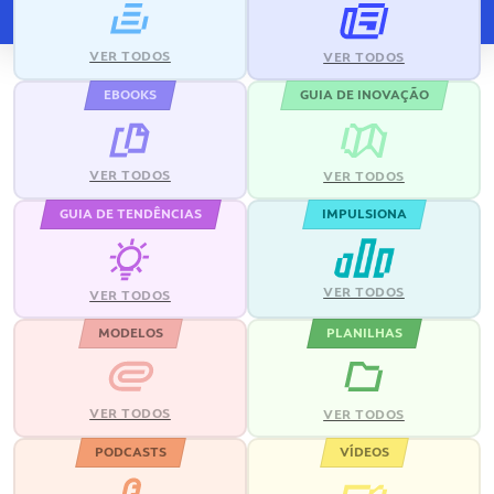
VER TODOS
VER TODOS
EBOOKS
GUIA DE INOVAÇÃO
VER TODOS
VER TODOS
GUIA DE TENDÊNCIAS
IMPULSIONA
VER TODOS
VER TODOS
MODELOS
PLANILHAS
VER TODOS
VER TODOS
PODCASTS
VÍDEOS