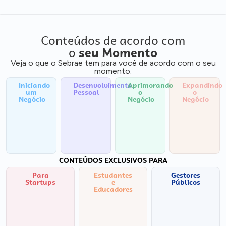
Conteúdos de acordo com
o
seu Momento
Veja o que o Sebrae tem para você de acordo com o seu
momento:
Iniciando
Desenvolvimento
Aprimorando
Expandindo
um
Pessoal
o
o
Negócio
Negócio
Negócio
CONTEÚDOS EXCLUSIVOS PARA
Para
Estudantes
Gestores
Startups
e
Públicos
Educadores