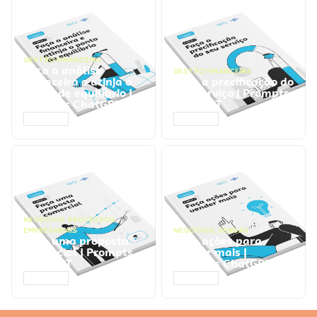
GESTÃO FINANCEIRA
Faça a análise
GESTÃO FINANCEIRA
financeira e atinja o
Faça a precificação do
ponto de equilíbrio |
seu serviço | Prompts
Prompts ChatGPT
ChatGPT
ACESSAR
ACESSAR
NEGÓCIOS
,
PROCESSOS
EMPRESARIAIS
NEGÓCIOS
,
VENDAS
Faça uma proposta
Faça ações para
comercial | Prompts
vender mais |
ChatGPT
Prompts ChatGPT
ACESSAR
ACESSAR