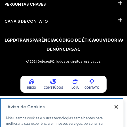
PERGUNTAS CHAVES​
CANAIS DE CONTATO
LGPD
TRANSPARÊNCIA
CÓDIGO DE ÉTICA
OUVIDORIA
DENÚNCIA
SAC
© 2024 Sebrae/PR. Todos os direitos reservados.
INICIO
CONTEÚDOS
LOJA
CONTATO
Aviso de Cookies
Nós usamos cookies e outras tecnologias semelhantes para
melhorar a sua experiência em nossos serviços, personalizar