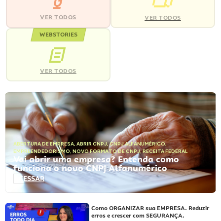
VER TODOS
VER TODOS
WEBSTORIES
VER TODOS
ABERTURA DE EMPRESA
,
ABRIR CNPJ
,
CNPJ ALFANUMÉRICO
,
EMPREENDEDORISMO
,
NOVO FORMATO DE CNPJ
,
RECEITA FEDERAL
Vai abrir uma empresa? Entenda como
funciona o novo CNPJ Alfanumérico
ACESSAR
Como ORGANIZAR sua EMPRESA. Reduzir
erros e crescer com SEGURANÇA.