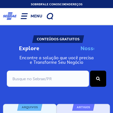
SOBRE
FALE CONOSCO
ENDEREÇOS
MENU
CONTEÚDOS GRATUITOS
Explore
N
o
s
s
o
s
A
Encontre a solução que você precisa
e Transforme Seu Negócio
ARQUIVOS
ARTIGOS