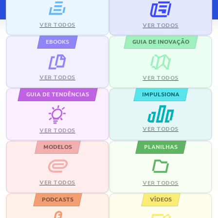
VER TODOS
VER TODOS
EBOOKS
GUIA DE INOVAÇÃO
VER TODOS
VER TODOS
GUIA DE TENDÊNCIAS
IMPULSIONA
VER TODOS
VER TODOS
MODELOS
PLANILHAS
VER TODOS
VER TODOS
PODCASTS
VÍDEOS