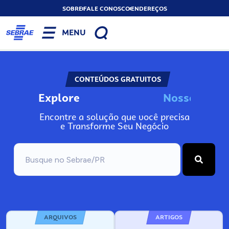
SOBRE
FALE CONOSCO
ENDEREÇOS
MENU
CONTEÚDOS GRATUITOS
Explore
N
o
s
s
o
s
A
Encontre a solução que você precisa
e Transforme Seu Negócio
ARQUIVOS
ARTIGOS