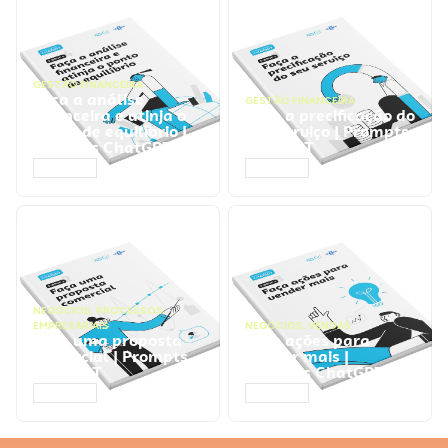
GESTÃO FINANCEIRA
Faça a análise
GESTÃO FINANCEIRA
financeira e atinja o
Faça a precificação do
ponto de equilíbrio |
seu serviço | Prompts
Prompts ChatGPT
ChatGPT
ACESSAR
ACESSAR
NEGÓCIOS
,
PROCESSOS
EMPRESARIAIS
NEGÓCIOS
,
VENDAS
Faça uma proposta
Faça ações para
comercial | Prompts
vender mais |
ChatGPT
Prompts ChatGPT
ACESSAR
ACESSAR