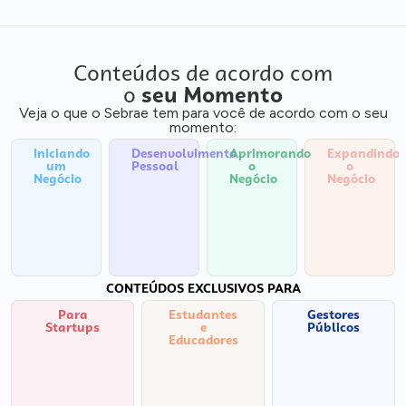
Conteúdos de acordo com
o
seu Momento
Veja o que o Sebrae tem para você de acordo com o seu
momento:
Iniciando
Desenvolvimento
Aprimorando
Expandindo
um
Pessoal
o
o
Negócio
Negócio
Negócio
CONTEÚDOS EXCLUSIVOS PARA
Para
Estudantes
Gestores
Startups
e
Públicos
Educadores