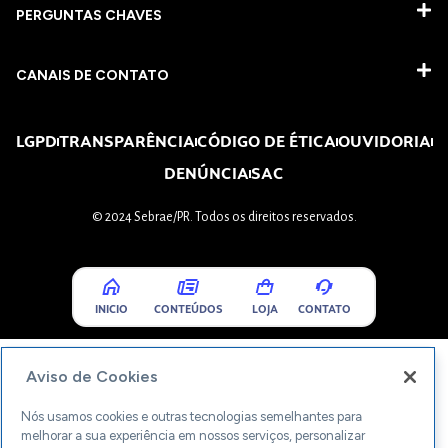
PERGUNTAS CHAVES​
CANAIS DE CONTATO
LGPD
TRANSPARÊNCIA
CÓDIGO DE ÉTICA
OUVIDORIA
DENÚNCIA
SAC
© 2024 Sebrae/PR. Todos os direitos reservados.
INICIO
CONTEÚDOS
LOJA
CONTATO
Aviso de Cookies
Nós usamos cookies e outras tecnologias semelhantes para
melhorar a sua experiência em nossos serviços, personalizar