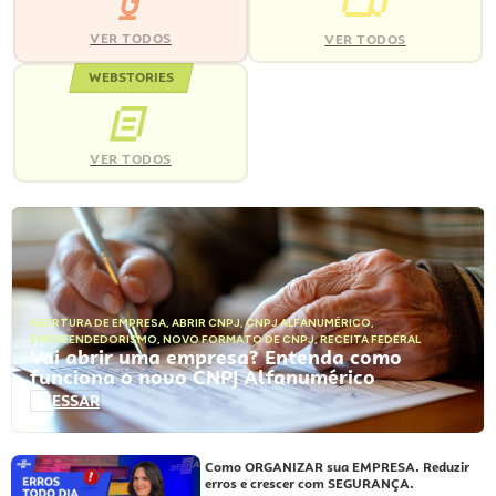
VER TODOS
VER TODOS
WEBSTORIES
VER TODOS
ABERTURA DE EMPRESA
,
ABRIR CNPJ
,
CNPJ ALFANUMÉRICO
,
EMPREENDEDORISMO
,
NOVO FORMATO DE CNPJ
,
RECEITA FEDERAL
Vai abrir uma empresa? Entenda como
funciona o novo CNPJ Alfanumérico
ACESSAR
Como ORGANIZAR sua EMPRESA. Reduzir
erros e crescer com SEGURANÇA.