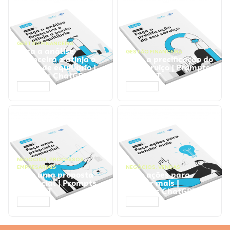
GESTÃO FINANCEIRA
Faça a análise
GESTÃO FINANCEIRA
financeira e atinja o
Faça a precificação do
ponto de equilíbrio |
seu serviço | Prompts
Prompts ChatGPT
ChatGPT
ACESSAR
ACESSAR
NEGÓCIOS
,
PROCESSOS
EMPRESARIAIS
NEGÓCIOS
,
VENDAS
Faça uma proposta
Faça ações para
comercial | Prompts
vender mais |
ChatGPT
Prompts ChatGPT
ACESSAR
ACESSAR