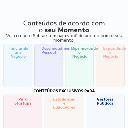
Conteúdos de acordo com
o
seu Momento
Veja o que o Sebrae tem para você de acordo com o seu
momento:
Iniciando
Desenvolvimento
Aprimorando
Expandindo
um
Pessoal
o
o
Negócio
Negócio
Negócio
CONTEÚDOS EXCLUSIVOS PARA
Para
Estudantes
Gestores
Startups
e
Públicos
Educadores