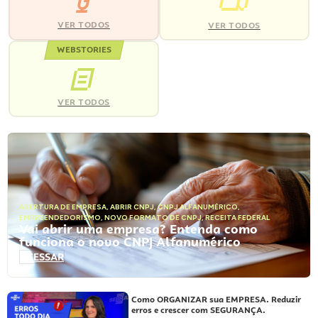
VER TODOS
VER TODOS
WEBSTORIES
VER TODOS
ABERTURA DE EMPRESA
,
ABRIR CNPJ
,
CNPJ ALFANUMÉRICO
,
EMPREENDEDORISMO
,
NOVO FORMATO DE CNPJ
,
RECEITA FEDERAL
Vai abrir uma empresa? Entenda como
funciona o novo CNPJ Alfanumérico
ACESSAR
Como ORGANIZAR sua EMPRESA. Reduzir
erros e crescer com SEGURANÇA.