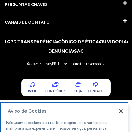
PERGUNTAS CHAVES​
CANAIS DE CONTATO
LGPD
TRANSPARÊNCIA
CÓDIGO DE ÉTICA
OUVIDORIA
DENÚNCIA
SAC
© 2024 Sebrae/PR. Todos os direitos reservados.
INICIO
CONTEÚDOS
LOJA
CONTATO
Aviso de Cookies
Nós usamos cookies e outras tecnologias semelhantes para
melhorar a sua experiência em nossos serviços, personalizar