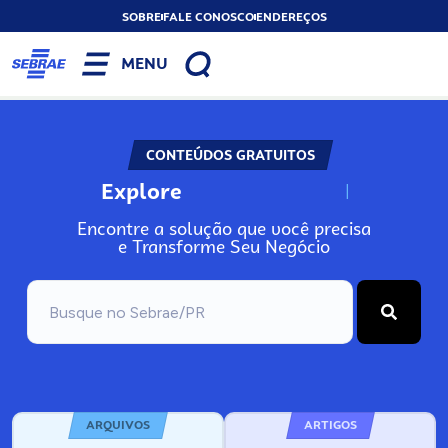
SOBRE
FALE CONOSCO
ENDEREÇOS
MENU
CONTEÚDOS GRATUITOS
Explore
N
o
s
s
o
s
A
Encontre a solução que você precisa
e Transforme Seu Negócio
ARQUIVOS
ARTIGOS