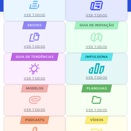
VER TODOS
VER TODOS
EBOOKS
GUIA DE INOVAÇÃO
VER TODOS
VER TODOS
GUIA DE TENDÊNCIAS
IMPULSIONA
VER TODOS
VER TODOS
MODELOS
PLANILHAS
VER TODOS
VER TODOS
PODCASTS
VÍDEOS