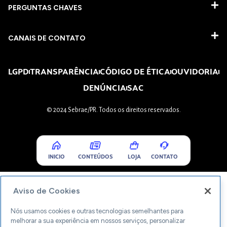
PERGUNTAS CHAVES​
CANAIS DE CONTATO
LGPD
TRANSPARÊNCIA
CÓDIGO DE ÉTICA
OUVIDORIA
DENÚNCIA
SAC
© 2024 Sebrae/PR. Todos os direitos reservados.
INICIO
CONTEÚDOS
LOJA
CONTATO
Aviso de Cookies
Nós usamos cookies e outras tecnologias semelhantes para
melhorar a sua experiência em nossos serviços, personalizar