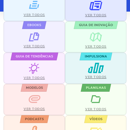
VER TODOS
VER TODOS
EBOOKS
GUIA DE INOVAÇÃO
VER TODOS
VER TODOS
GUIA DE TENDÊNCIAS
IMPULSIONA
VER TODOS
VER TODOS
MODELOS
PLANILHAS
VER TODOS
VER TODOS
PODCASTS
VÍDEOS