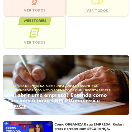
VER TODOS
VER TODOS
WEBSTORIES
VER TODOS
ABERTURA DE EMPRESA
,
ABRIR CNPJ
,
CNPJ ALFANUMÉRICO
,
EMPREENDEDORISMO
,
NOVO FORMATO DE CNPJ
,
RECEITA FEDERAL
Vai abrir uma empresa? Entenda como
funciona o novo CNPJ Alfanumérico
ACESSAR
Como ORGANIZAR sua EMPRESA. Reduzir
erros e crescer com SEGURANÇA.