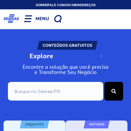
SOBRE
FALE CONOSCO
ENDEREÇOS
MENU
CONTEÚDOS GRATUITOS
Explore
N
o
s
s
o
s
A
Encontre a solução que você precisa
e Transforme Seu Negócio
ARQUIVOS
ARTIGOS