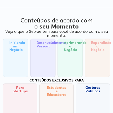
Conteúdos de acordo com
o
seu Momento
Veja o que o Sebrae tem para você de acordo com o seu
momento:
Iniciando
Desenvolvimento
Aprimorando
Expandindo
um
Pessoal
o
o
Negócio
Negócio
Negócio
CONTEÚDOS EXCLUSIVOS PARA
Para
Estudantes
Gestores
Startups
e
Públicos
Educadores