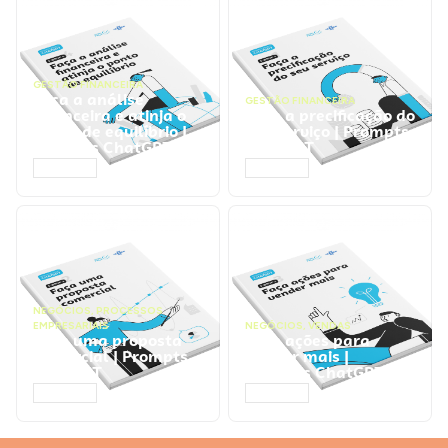
GESTÃO FINANCEIRA
Faça a análise
GESTÃO FINANCEIRA
financeira e atinja o
Faça a precificação do
ponto de equilíbrio |
seu serviço | Prompts
Prompts ChatGPT
ChatGPT
ACESSAR
ACESSAR
NEGÓCIOS
,
PROCESSOS
EMPRESARIAIS
NEGÓCIOS
,
VENDAS
Faça uma proposta
Faça ações para
comercial | Prompts
vender mais |
ChatGPT
Prompts ChatGPT
ACESSAR
ACESSAR