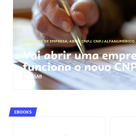
ABERTURA DE EMPRESA
,
ABRIR CNPJ
,
CNPJ ALFANUMÉRICO
FEDERAL
Vai abrir uma empr
funciona o novo CN
ACESSAR
EBOOKS