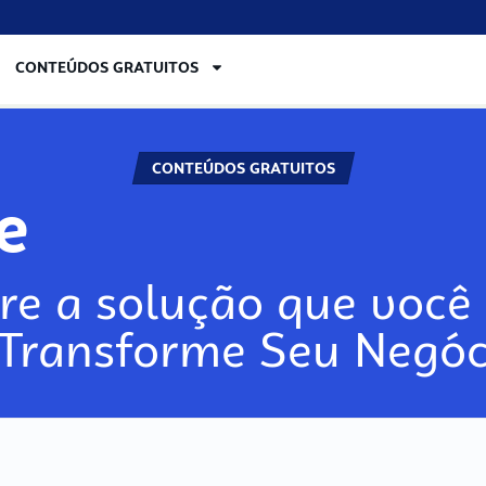
CONTEÚDOS GRATUITOS
CONTEÚDOS GRATUITOS
re
re a solução que você 
 Transforme Seu Negóc