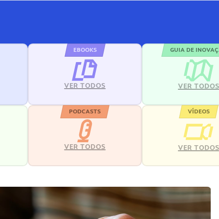
EBOOKS
GUIA DE INOVA
VER TODOS
VER TODO
PODCASTS
VÍDEOS
VER TODOS
VER TODO