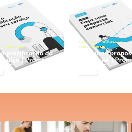
NEGÓCIOS
,
PROCESSOS
 FINANCEIRA
EMPRESARIAIS
 a precificação do
Faça uma propos
serviço | Prompts
comercial | Prom
tGPT
ChatGPT
AR
ACESSAR