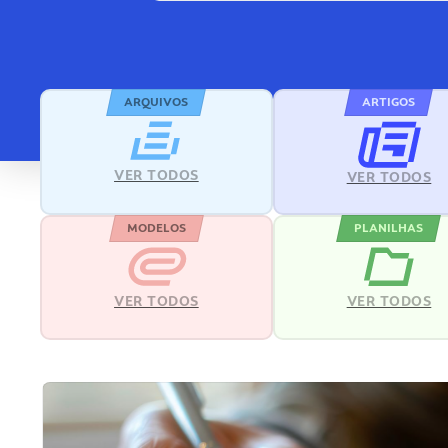
ARQUIVOS
ARTIGOS
VER TODOS
VER TODOS
MODELOS
PLANILHAS
VER TODOS
VER TODOS