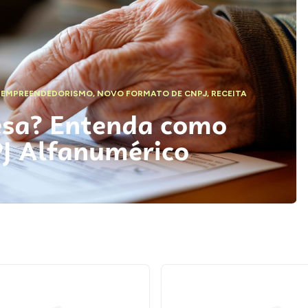
,
EMPREENDEDORISMO
,
NOVO FORMATO DE CNPJ
,
RECEITA
esa? Entenda como
PJ Alfanumérico