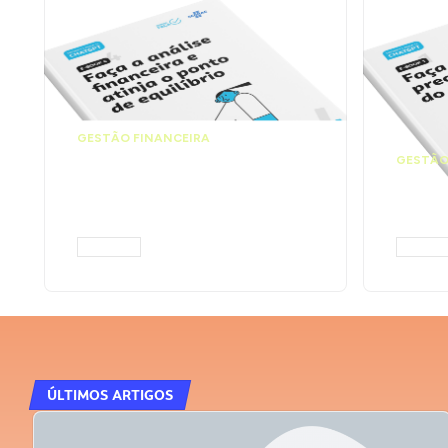
GESTÃO FINANCEIRA
Faça a análise
GESTÃO
financeira e atinja o
Faça
ponto de equilíbrio |
seu 
Prompts ChatGPT
Cha
ACESSAR
ACESS
ÚLTIMOS ARTIGOS