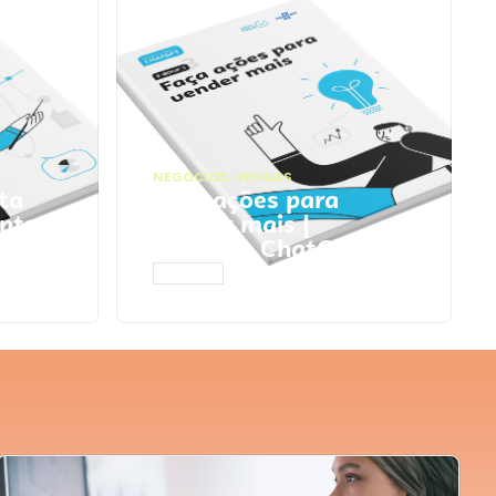
NEGÓCIOS
,
VENDAS
ta
Faça ações para
pts
vender mais |
Prompts ChatGPT
ACESSAR