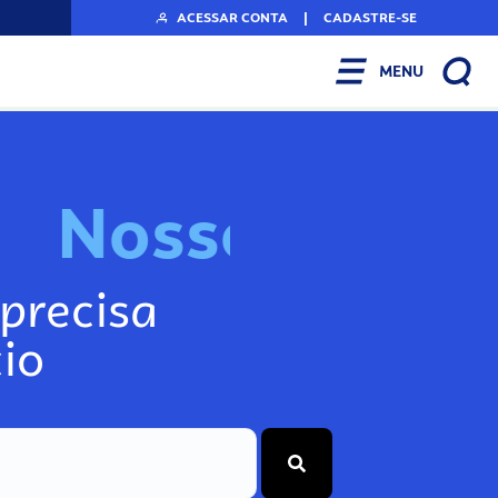
ACESSAR CONTA
|
CADASTRE-SE
MENU
N
o
s
s
o
s
I
n
f
o
g
precisa
io