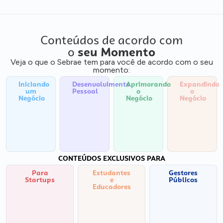
Conteúdos de acordo com
o
seu Momento
Veja o que o Sebrae tem para você de acordo com o seu
momento:
Iniciando
Desenvolvimento
Aprimorando
Expandindo
um
Pessoal
o
o
Negócio
Negócio
Negócio
CONTEÚDOS EXCLUSIVOS PARA
Para
Estudantes
Gestores
Startups
e
Públicos
Educadores