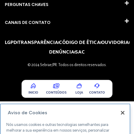
PERGUNTAS CHAVES​
CANAIS DE CONTATO
LGPD
TRANSPARÊNCIA
CÓDIGO DE ÉTICA
OUVIDORIA
DENÚNCIA
SAC
© 2024 Sebrae/PR. Todos os direitos reservados.
INICIO
CONTEÚDOS
LOJA
CONTATO
Aviso de Cookies
Nós usamos cookies e outras tecnologias semelhantes para
melhorar a sua experiência em nossos serviços, personalizar