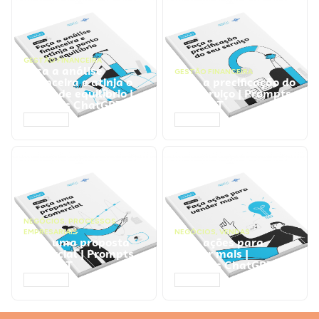
GESTÃO FINANCEIRA
Faça a análise
GESTÃO FINANCEIRA
financeira e atinja o
Faça a precificação do
ponto de equilíbrio |
seu serviço | Prompts
Prompts ChatGPT
ChatGPT
ACESSAR
ACESSAR
NEGÓCIOS
,
PROCESSOS
EMPRESARIAIS
NEGÓCIOS
,
VENDAS
Faça uma proposta
Faça ações para
comercial | Prompts
vender mais |
ChatGPT
Prompts ChatGPT
ACESSAR
ACESSAR