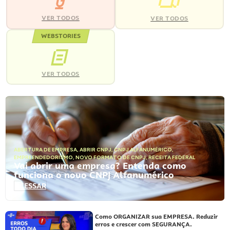
VER TODOS
VER TODOS
WEBSTORIES
VER TODOS
ABERTURA DE EMPRESA
,
ABRIR CNPJ
,
CNPJ ALFANUMÉRICO
,
EMPREENDEDORISMO
,
NOVO FORMATO DE CNPJ
,
RECEITA FEDERAL
Vai abrir uma empresa? Entenda como
funciona o novo CNPJ Alfanumérico
ACESSAR
Como ORGANIZAR sua EMPRESA. Reduzir
erros e crescer com SEGURANÇA.