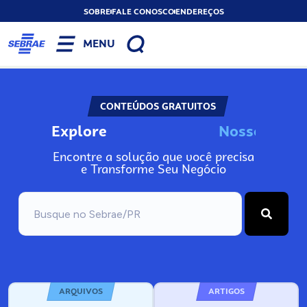
SOBRE
FALE CONOSCO
ENDEREÇOS
MENU
CONTEÚDOS GRATUITOS
Explore
N
o
s
s
o
s
A
Encontre a solução que você precisa
e Transforme Seu Negócio
ARQUIVOS
ARTIGOS