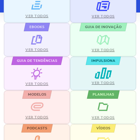
VER TODOS
VER TODOS
EBOOKS
GUIA DE INOVAÇÃO
VER TODOS
VER TODOS
GUIA DE TENDÊNCIAS
IMPULSIONA
VER TODOS
VER TODOS
MODELOS
PLANILHAS
VER TODOS
VER TODOS
PODCASTS
VÍDEOS