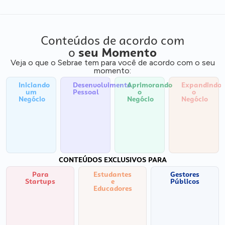
Conteúdos de acordo com
o
seu Momento
Veja o que o Sebrae tem para você de acordo com o seu
momento:
Iniciando
Desenvolvimento
Aprimorando
Expandindo
um
Pessoal
o
o
Negócio
Negócio
Negócio
CONTEÚDOS EXCLUSIVOS PARA
Para
Estudantes
Gestores
Startups
e
Públicos
Educadores