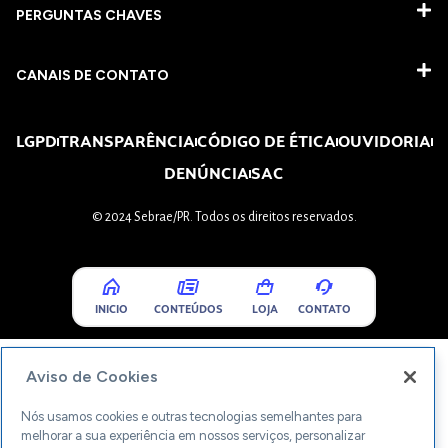
PERGUNTAS CHAVES​
CANAIS DE CONTATO
LGPD
TRANSPARÊNCIA
CÓDIGO DE ÉTICA
OUVIDORIA
DENÚNCIA
SAC
© 2024 Sebrae/PR. Todos os direitos reservados.
INICIO
CONTEÚDOS
LOJA
CONTATO
Aviso de Cookies
Nós usamos cookies e outras tecnologias semelhantes para
melhorar a sua experiência em nossos serviços, personalizar