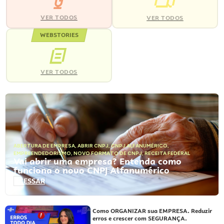
VER TODOS
VER TODOS
WEBSTORIES
VER TODOS
ABERTURA DE EMPRESA
,
ABRIR CNPJ
,
CNPJ ALFANUMÉRICO
,
EMPREENDEDORISMO
,
NOVO FORMATO DE CNPJ
,
RECEITA FEDERAL
Vai abrir uma empresa? Entenda como
funciona o novo CNPJ Alfanumérico
ACESSAR
Como ORGANIZAR sua EMPRESA. Reduzir
erros e crescer com SEGURANÇA.