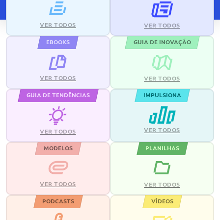
VER TODOS
VER TODOS
EBOOKS
GUIA DE INOVAÇÃO
VER TODOS
VER TODOS
GUIA DE TENDÊNCIAS
IMPULSIONA
VER TODOS
VER TODOS
MODELOS
PLANILHAS
VER TODOS
VER TODOS
PODCASTS
VÍDEOS