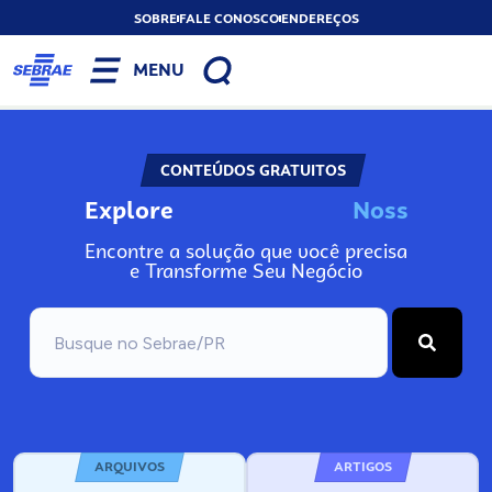
SOBRE
FALE CONOSCO
ENDEREÇOS
MENU
CONTEÚDOS GRATUITOS
Explore
N
o
s
s
o
s
A
Encontre a solução que você precisa
e Transforme Seu Negócio
ARQUIVOS
ARTIGOS