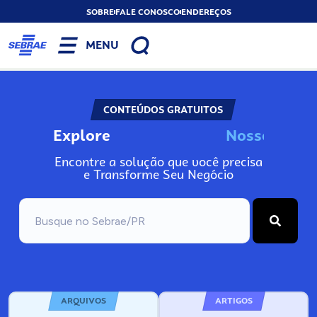
SOBRE
FALE CONOSCO
ENDEREÇOS
MENU
CONTEÚDOS GRATUITOS
Explore
N
o
s
s
o
s
I
n
f
o
Encontre a solução que você precisa
e Transforme Seu Negócio
ARQUIVOS
ARTIGOS