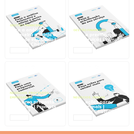
GESTÃO FINANCEIRA
Faça a análise
GESTÃO FINANCEIRA
financeira e atinja o
Faça a precificação do
ponto de equilíbrio |
seu serviço | Prompts
Prompts ChatGPT
ChatGPT
ACESSAR
ACESSAR
NEGÓCIOS
,
PROCESSOS
EMPRESARIAIS
NEGÓCIOS
,
VENDAS
Faça uma proposta
Faça ações para
comercial | Prompts
vender mais |
ChatGPT
Prompts ChatGPT
ACESSAR
ACESSAR