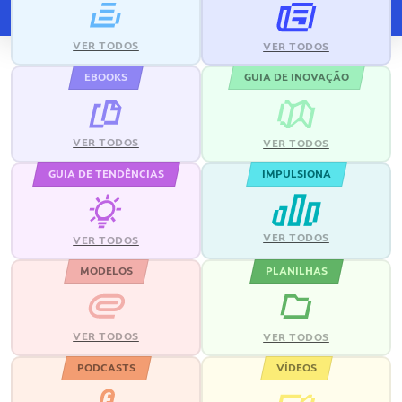
VER TODOS
VER TODOS
EBOOKS
GUIA DE INOVAÇÃO
VER TODOS
VER TODOS
GUIA DE TENDÊNCIAS
IMPULSIONA
VER TODOS
VER TODOS
MODELOS
PLANILHAS
VER TODOS
VER TODOS
PODCASTS
VÍDEOS