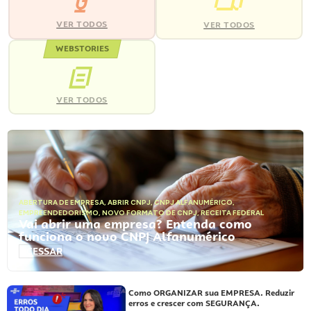
VER TODOS
VER TODOS
WEBSTORIES
VER TODOS
ABERTURA DE EMPRESA
,
ABRIR CNPJ
,
CNPJ ALFANUMÉRICO
,
EMPREENDEDORISMO
,
NOVO FORMATO DE CNPJ
,
RECEITA FEDERAL
Vai abrir uma empresa? Entenda como
funciona o novo CNPJ Alfanumérico
ACESSAR
Como ORGANIZAR sua EMPRESA. Reduzir
erros e crescer com SEGURANÇA.