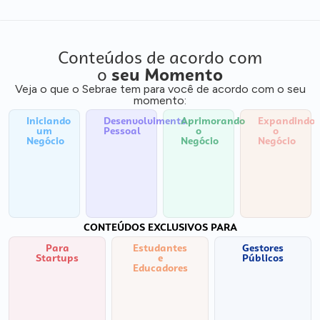
Conteúdos de acordo com
o
seu Momento
Veja o que o Sebrae tem para você de acordo com o seu
momento:
Iniciando
Desenvolvimento
Aprimorando
Expandindo
um
Pessoal
o
o
Negócio
Negócio
Negócio
CONTEÚDOS EXCLUSIVOS PARA
Para
Estudantes
Gestores
Startups
e
Públicos
Educadores