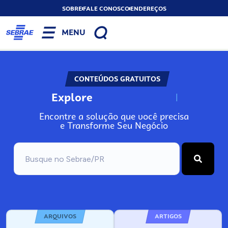
SOBRE
FALE CONOSCO
ENDEREÇOS
MENU
CONTEÚDOS GRATUITOS
Explore
N
o
s
s
o
s
A
Encontre a solução que você precisa
e Transforme Seu Negócio
ARQUIVOS
ARTIGOS