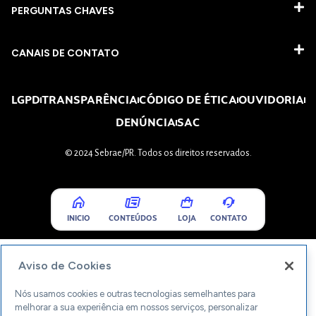
PERGUNTAS CHAVES​
CANAIS DE CONTATO
LGPD
TRANSPARÊNCIA
CÓDIGO DE ÉTICA
OUVIDORIA
DENÚNCIA
SAC
© 2024 Sebrae/PR. Todos os direitos reservados.
INICIO
CONTEÚDOS
LOJA
CONTATO
Aviso de Cookies
Nós usamos cookies e outras tecnologias semelhantes para
melhorar a sua experiência em nossos serviços, personalizar