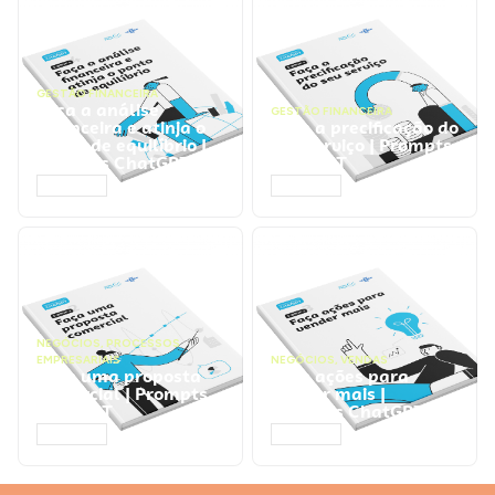
GESTÃO FINANCEIRA
Faça a análise
GESTÃO FINANCEIRA
financeira e atinja o
Faça a precificação do
ponto de equilíbrio |
seu serviço | Prompts
Prompts ChatGPT
ChatGPT
ACESSAR
ACESSAR
NEGÓCIOS
,
PROCESSOS
EMPRESARIAIS
NEGÓCIOS
,
VENDAS
Faça uma proposta
Faça ações para
comercial | Prompts
vender mais |
ChatGPT
Prompts ChatGPT
ACESSAR
ACESSAR