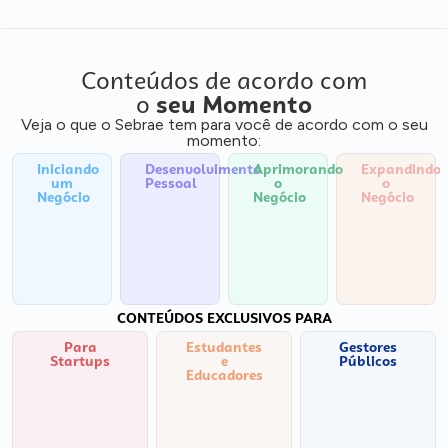
Conteúdos de acordo com
o
seu Momento
Veja o que o Sebrae tem para você de acordo com o seu
momento:
Iniciando
Desenvolvimento
Aprimorando
Expandindo
um
Pessoal
o
o
Negócio
Negócio
Negócio
CONTEÚDOS EXCLUSIVOS PARA
Para
Estudantes
Gestores
Startups
e
Públicos
Educadores