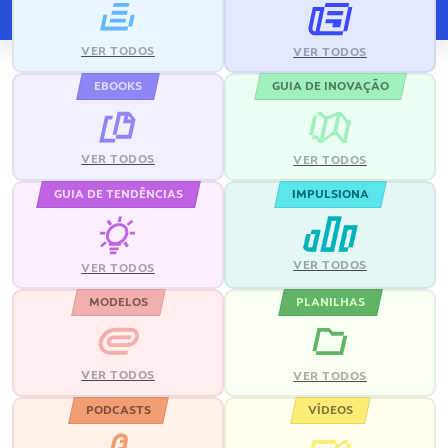
VER TODOS
VER TODOS
EBOOKS
GUIA DE INOVAÇÃO
VER TODOS
VER TODOS
GUIA DE TENDÊNCIAS
IMPULSIONA
VER TODOS
VER TODOS
MODELOS
PLANILHAS
VER TODOS
VER TODOS
PODCASTS
VÍDEOS