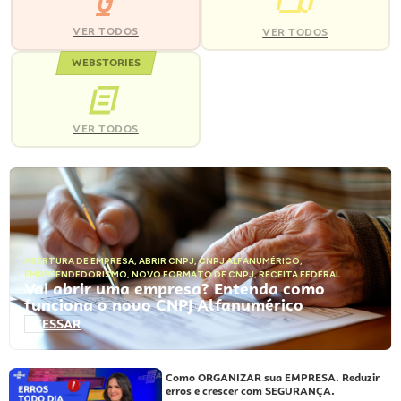
VER TODOS
VER TODOS
WEBSTORIES
VER TODOS
ABERTURA DE EMPRESA
,
ABRIR CNPJ
,
CNPJ ALFANUMÉRICO
,
EMPREENDEDORISMO
,
NOVO FORMATO DE CNPJ
,
RECEITA FEDERAL
Vai abrir uma empresa? Entenda como
funciona o novo CNPJ Alfanumérico
ACESSAR
Como ORGANIZAR sua EMPRESA. Reduzir
erros e crescer com SEGURANÇA.