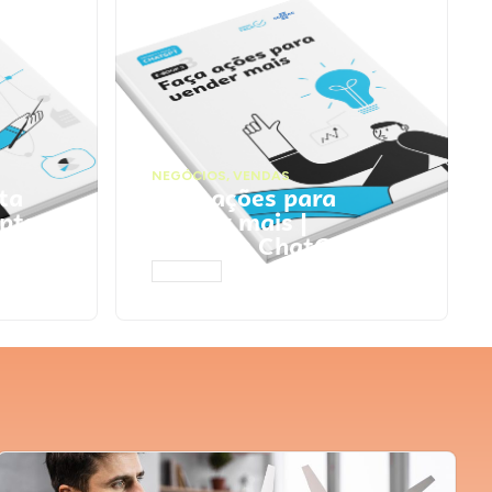
NEGÓCIOS
,
VENDAS
ta
Faça ações para
pts
vender mais |
Prompts ChatGPT
ACESSAR