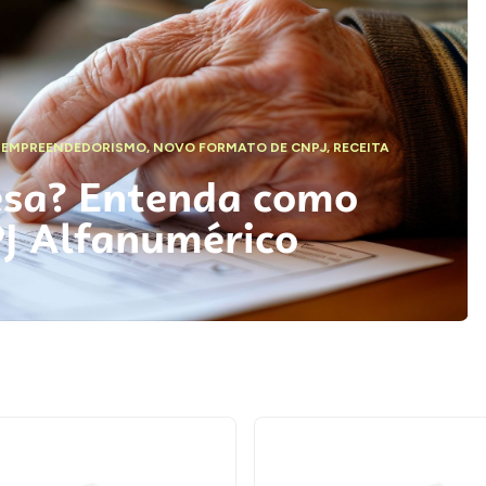
,
EMPREENDEDORISMO
,
NOVO FORMATO DE CNPJ
,
RECEITA
esa? Entenda como
PJ Alfanumérico