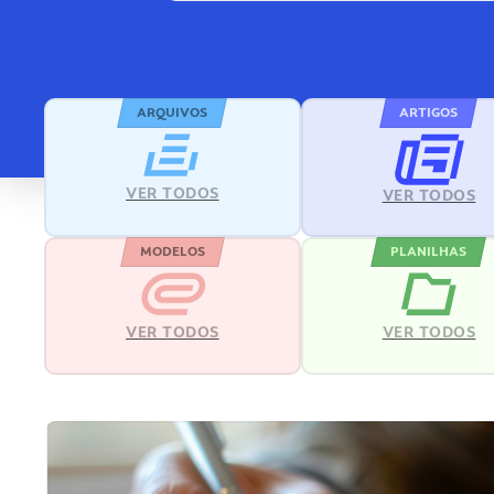
ARQUIVOS
ARTIGOS
VER TODOS
VER TODOS
MODELOS
PLANILHAS
VER TODOS
VER TODOS