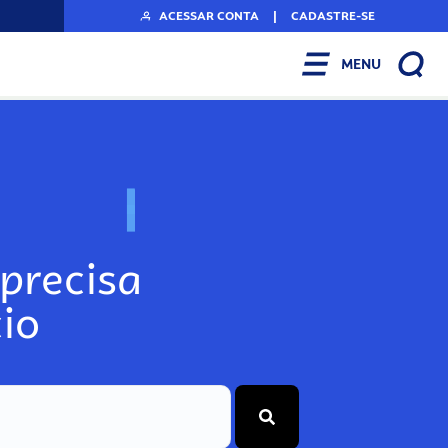
ACESSAR CONTA
|
CADASTRE-SE
MENU
N
o
s
s
o
s
A
r
precisa
io