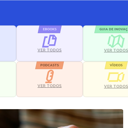
EBOOKS
GUIA DE INOVA
VER TODOS
VER TODO
PODCASTS
VÍDEOS
VER TODOS
VER TODO