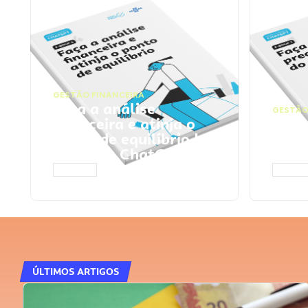
GESTÃO FINANCEIRA
Faça a análise
GESTÃO
financeira e atinja o
Faça
ponto de equilíbrio |
seu 
Prompts ChatGPT
Cha
ACESSAR
ACESS
ÚLTIMOS ARTIGOS