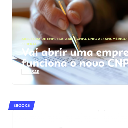
ABERTURA DE EMPRESA
,
ABRIR CNPJ
,
CNPJ ALFANUMÉRICO
FEDERAL
Vai abrir uma empr
funciona o novo CN
ACESSAR
EBOOKS