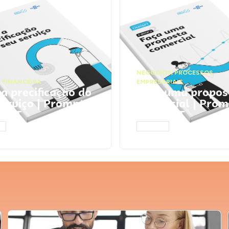
NEGÓCIOS
,
PROCESSOS
 FINANCEIRA
EMPRESARIAIS
 a precificação do
Faça uma propos
serviço | Prompts
comercial | Prom
tGPT
ChatGPT
AR
ACESSAR