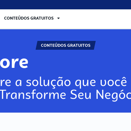
CONTEÚDOS GRATUITOS
CONTEÚDOS GRATUITOS
lore
re a solução que você 
 Transforme Seu Negóc