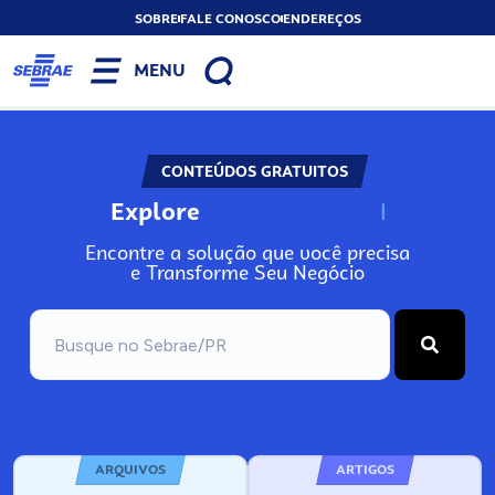
SOBRE
FALE CONOSCO
ENDEREÇOS
MENU
CONTEÚDOS GRATUITOS
Explore
N
o
s
s
o
s
A
Encontre a solução que você precisa
e Transforme Seu Negócio
ARQUIVOS
ARTIGOS