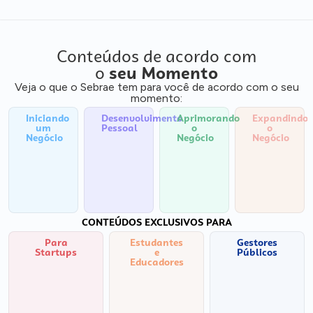
Conteúdos de acordo com
o
seu Momento
Veja o que o Sebrae tem para você de acordo com o seu
momento:
Iniciando
Desenvolvimento
Aprimorando
Expandindo
um
Pessoal
o
o
Negócio
Negócio
Negócio
CONTEÚDOS EXCLUSIVOS PARA
Para
Estudantes
Gestores
Startups
e
Públicos
Educadores