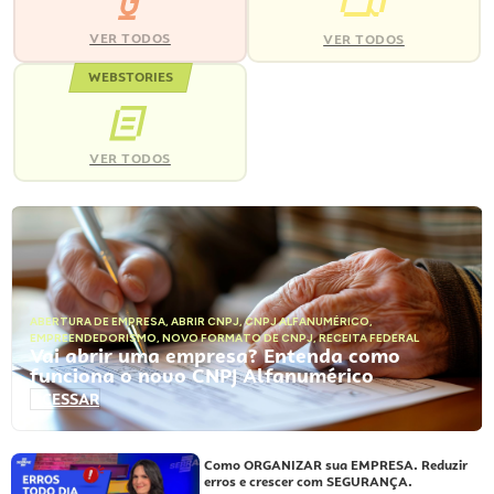
VER TODOS
VER TODOS
WEBSTORIES
VER TODOS
ABERTURA DE EMPRESA
,
ABRIR CNPJ
,
CNPJ ALFANUMÉRICO
,
EMPREENDEDORISMO
,
NOVO FORMATO DE CNPJ
,
RECEITA FEDERAL
Vai abrir uma empresa? Entenda como
funciona o novo CNPJ Alfanumérico
ACESSAR
Como ORGANIZAR sua EMPRESA. Reduzir
erros e crescer com SEGURANÇA.