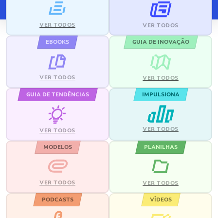
VER TODOS
VER TODOS
EBOOKS
GUIA DE INOVAÇÃO
VER TODOS
VER TODOS
GUIA DE TENDÊNCIAS
IMPULSIONA
VER TODOS
VER TODOS
MODELOS
PLANILHAS
VER TODOS
VER TODOS
PODCASTS
VÍDEOS