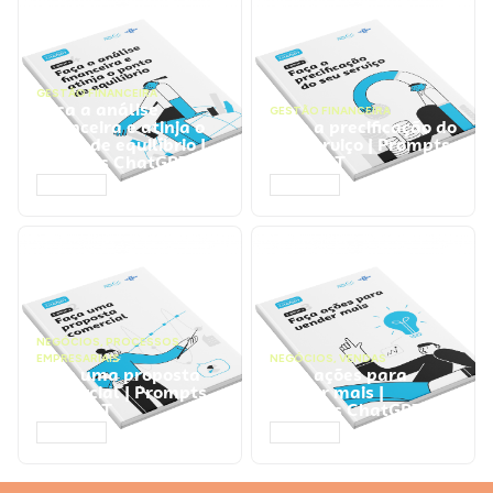
GESTÃO FINANCEIRA
Faça a análise
GESTÃO FINANCEIRA
financeira e atinja o
Faça a precificação do
ponto de equilíbrio |
seu serviço | Prompts
Prompts ChatGPT
ChatGPT
ACESSAR
ACESSAR
NEGÓCIOS
,
PROCESSOS
EMPRESARIAIS
NEGÓCIOS
,
VENDAS
Faça uma proposta
Faça ações para
comercial | Prompts
vender mais |
ChatGPT
Prompts ChatGPT
ACESSAR
ACESSAR