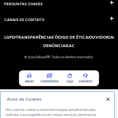
PERGUNTAS CHAVES​
CANAIS DE CONTATO
LGPD
TRANSPARÊNCIA
CÓDIGO DE ÉTICA
OUVIDORIA
DENÚNCIA
SAC
© 2024 Sebrae/PR. Todos os direitos reservados.
INICIO
CONTEÚDOS
LOJA
CONTATO
Aviso de Cookies
Nós usamos cookies e outras tecnologias semelhantes para
melhorar a sua experiência em nossos serviços, personalizar