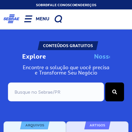
SOBRE
FALE CONOSCO
ENDEREÇOS
MENU
CONTEÚDOS GRATUITOS
Explore
s
I
n
o
N
s
o
s
s
o
o
Encontre a solução que você precisa
e Transforme Seu Negócio
ARQUIVOS
ARTIGOS