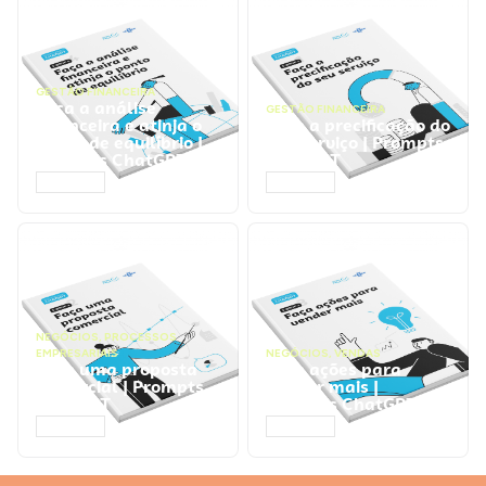
GESTÃO FINANCEIRA
Faça a análise
GESTÃO FINANCEIRA
financeira e atinja o
Faça a precificação do
ponto de equilíbrio |
seu serviço | Prompts
Prompts ChatGPT
ChatGPT
ACESSAR
ACESSAR
NEGÓCIOS
,
PROCESSOS
EMPRESARIAIS
NEGÓCIOS
,
VENDAS
Faça uma proposta
Faça ações para
comercial | Prompts
vender mais |
ChatGPT
Prompts ChatGPT
ACESSAR
ACESSAR