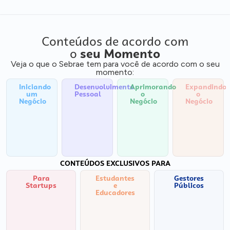
Conteúdos de acordo com
o
seu Momento
Veja o que o Sebrae tem para você de acordo com o seu
momento:
Iniciando
Desenvolvimento
Aprimorando
Expandindo
um
Pessoal
o
o
Negócio
Negócio
Negócio
CONTEÚDOS EXCLUSIVOS PARA
Para
Estudantes
Gestores
Startups
e
Públicos
Educadores