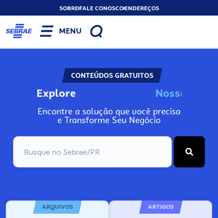
SOBRE
FALE CONOSCO
ENDEREÇOS
MENU
CONTEÚDOS GRATUITOS
Explore
o
s
I
n
o
N
s
s
s
s
N
o
Encontre a solução que você precisa
e Transforme Seu Negócio
ARQUIVOS
ARTIGOS