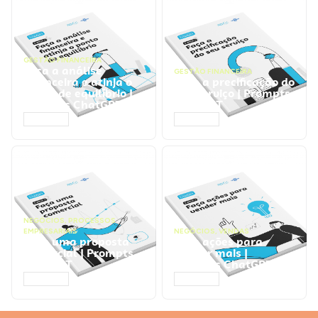
GESTÃO FINANCEIRA
Faça a análise
GESTÃO FINANCEIRA
financeira e atinja o
Faça a precificação do
ponto de equilíbrio |
seu serviço | Prompts
Prompts ChatGPT
ChatGPT
ACESSAR
ACESSAR
NEGÓCIOS
,
PROCESSOS
EMPRESARIAIS
NEGÓCIOS
,
VENDAS
Faça uma proposta
Faça ações para
comercial | Prompts
vender mais |
ChatGPT
Prompts ChatGPT
ACESSAR
ACESSAR