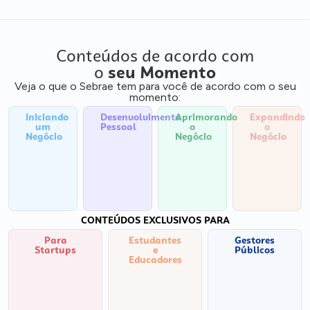
Conteúdos de acordo com
o
seu Momento
Veja o que o Sebrae tem para você de acordo com o seu
momento:
Iniciando
Desenvolvimento
Aprimorando
Expandindo
um
Pessoal
o
o
Negócio
Negócio
Negócio
CONTEÚDOS EXCLUSIVOS PARA
Para
Estudantes
Gestores
Startups
e
Públicos
Educadores