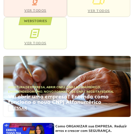
VER TODOS
VER TODOS
WEBSTORIES
VER TODOS
ABERTURA DE EMPRESA
,
ABRIR CNPJ
,
CNPJ ALFANUMÉRICO
,
EMPREENDEDORISMO
,
NOVO FORMATO DE CNPJ
,
RECEITA FEDERAL
Vai abrir uma empresa? Entenda como
funciona o novo CNPJ Alfanumérico
ACESSAR
Como ORGANIZAR sua EMPRESA. Reduzir
erros e crescer com SEGURANÇA.