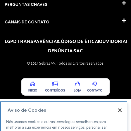
PERGUNTAS CHAVES​
CANAIS DE CONTATO
LGPD
TRANSPARÊNCIA
CÓDIGO DE ÉTICA
OUVIDORIA
DENÚNCIA
SAC
© 2024 Sebrae/PR. Todos os direitos reservados.
INICIO
CONTEÚDOS
LOJA
CONTATO
Aviso de Cookies
Nós usamos cookies e outras tecnologias semelhantes para
melhorar a sua experiência em nossos serviços, personalizar