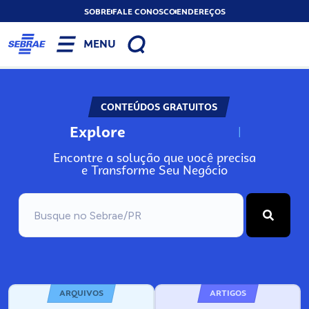
SOBRE
FALE CONOSCO
ENDEREÇOS
MENU
CONTEÚDOS GRATUITOS
Explore
N
o
s
s
o
s
A
Encontre a solução que você precisa
e Transforme Seu Negócio
ARQUIVOS
ARTIGOS