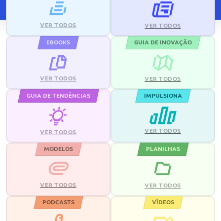
VER TODOS
VER TODOS
EBOOKS
GUIA DE INOVAÇÃO
VER TODOS
VER TODOS
GUIA DE TENDÊNCIAS
IMPULSIONA
VER TODOS
VER TODOS
MODELOS
PLANILHAS
VER TODOS
VER TODOS
PODCASTS
VÍDEOS