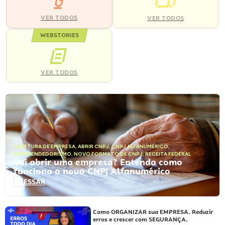
VER TODOS
VER TODOS
WEBSTORIES
VER TODOS
ABERTURA DE EMPRESA
,
ABRIR CNPJ
,
CNPJ ALFANUMÉRICO
,
EMPREENDEDORISMO
,
NOVO FORMATO DE CNPJ
,
RECEITA FEDERAL
Vai abrir uma empresa? Entenda como
funciona o novo CNPJ Alfanumérico
ACESSAR
Como ORGANIZAR sua EMPRESA. Reduzir
erros e crescer com SEGURANÇA.