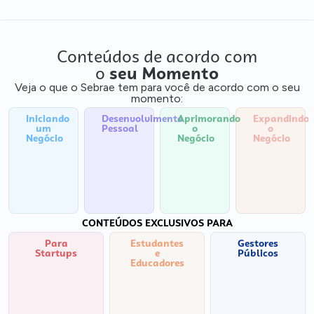
Conteúdos de acordo com
o
seu Momento
Veja o que o Sebrae tem para você de acordo com o seu
momento:
Iniciando
Desenvolvimento
Aprimorando
Expandindo
um
Pessoal
o
o
Negócio
Negócio
Negócio
CONTEÚDOS EXCLUSIVOS PARA
Para
Estudantes
Gestores
Startups
e
Públicos
Educadores