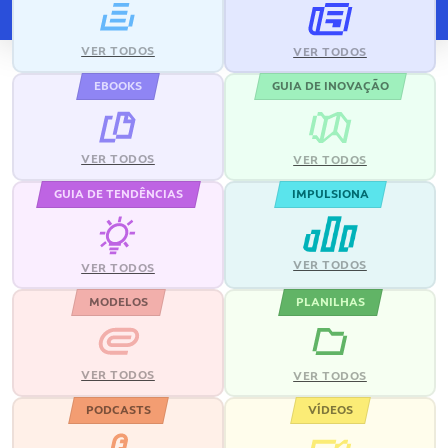
VER TODOS
VER TODOS
EBOOKS
GUIA DE INOVAÇÃO
VER TODOS
VER TODOS
GUIA DE TENDÊNCIAS
IMPULSIONA
VER TODOS
VER TODOS
MODELOS
PLANILHAS
VER TODOS
VER TODOS
PODCASTS
VÍDEOS