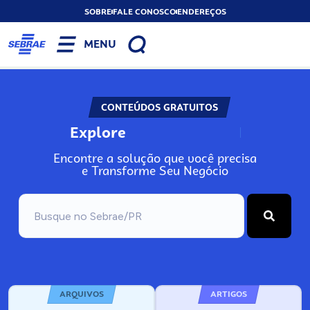
SOBRE
FALE CONOSCO
ENDEREÇOS
MENU
CONTEÚDOS GRATUITOS
Explore
N
o
s
s
o
s
A
Encontre a solução que você precisa
e Transforme Seu Negócio
ARQUIVOS
ARTIGOS