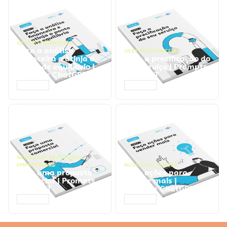
GESTÃO FINANCEIRA
Faça a análise
GESTÃO FINANCEIRA
financeira e atinja o
Faça a precificação do
ponto de equilíbrio |
seu serviço | Prompts
Prompts ChatGPT
ChatGPT
ACESSAR
ACESSAR
NEGÓCIOS
,
PROCESSOS
EMPRESARIAIS
NEGÓCIOS
,
VENDAS
Faça uma proposta
Faça ações para
comercial | Prompts
vender mais |
ChatGPT
Prompts ChatGPT
ACESSAR
ACESSAR