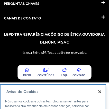
PERGUNTAS CHAVES​
CANAIS DE CONTATO
LGPD
TRANSPARÊNCIA
CÓDIGO DE ÉTICA
OUVIDORIA
DENÚNCIA
SAC
© 2024 Sebrae/PR. Todos os direitos reservados.
INICIO
CONTEÚDOS
LOJA
CONTATO
Aviso de Cookies
Nós usamos cookies e outras tecnologias semelhantes para
melhorar a sua experiência em nossos serviços, personalizar