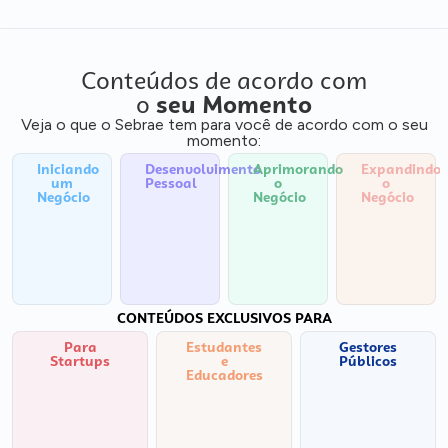
Conteúdos de acordo com
o
seu Momento
Veja o que o Sebrae tem para você de acordo com o seu
momento:
Iniciando
Desenvolvimento
Aprimorando
Expandindo
um
Pessoal
o
o
Negócio
Negócio
Negócio
CONTEÚDOS EXCLUSIVOS PARA
Para
Estudantes
Gestores
Startups
e
Públicos
Educadores