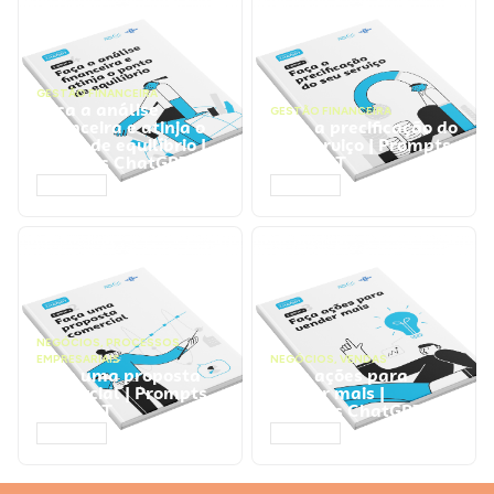
GESTÃO FINANCEIRA
Faça a análise
GESTÃO FINANCEIRA
financeira e atinja o
Faça a precificação do
ponto de equilíbrio |
seu serviço | Prompts
Prompts ChatGPT
ChatGPT
ACESSAR
ACESSAR
NEGÓCIOS
,
PROCESSOS
EMPRESARIAIS
NEGÓCIOS
,
VENDAS
Faça uma proposta
Faça ações para
comercial | Prompts
vender mais |
ChatGPT
Prompts ChatGPT
ACESSAR
ACESSAR