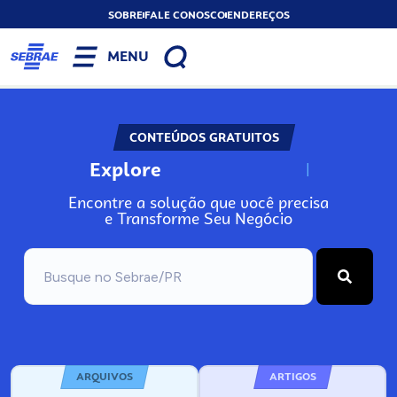
SOBRE
FALE CONOSCO
ENDEREÇOS
MENU
CONTEÚDOS GRATUITOS
Explore
N
o
s
s
o
s
A
Encontre a solução que você precisa
e Transforme Seu Negócio
ARQUIVOS
ARTIGOS