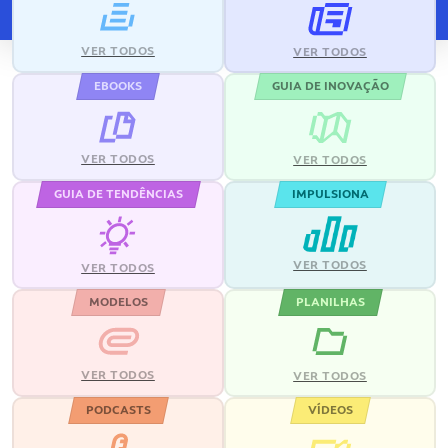
VER TODOS
VER TODOS
EBOOKS
GUIA DE INOVAÇÃO
VER TODOS
VER TODOS
GUIA DE TENDÊNCIAS
IMPULSIONA
VER TODOS
VER TODOS
MODELOS
PLANILHAS
VER TODOS
VER TODOS
PODCASTS
VÍDEOS