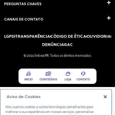
PERGUNTAS CHAVES​
CANAIS DE CONTATO
LGPD
TRANSPARÊNCIA
CÓDIGO DE ÉTICA
OUVIDORIA
DENÚNCIA
SAC
© 2024 Sebrae/PR. Todos os direitos reservados.
INICIO
CONTEÚDOS
LOJA
CONTATO
Aviso de Cookies
Nós usamos cookies e outras tecnologias semelhantes para
melhorar a sua experiência em nossos serviços, personalizar