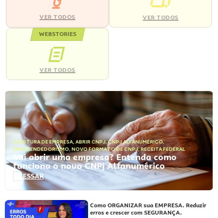
VER TODOS
VER TODOS
WEBSTORIES
VER TODOS
ABERTURA DE EMPRESA
,
ABRIR CNPJ
,
CNPJ ALFANUMÉRICO
,
EMPREENDEDORISMO
,
NOVO FORMATO DE CNPJ
,
RECEITA FEDERAL
Vai abrir uma empresa? Entenda como
funciona o novo CNPJ Alfanumérico
ACESSAR
Como ORGANIZAR sua EMPRESA. Reduzir
erros e crescer com SEGURANÇA.