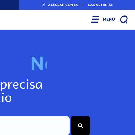
ACESSAR CONTA
|
CADASTRE-SE
MENU
N
o
s
s
o
s
P
o
precisa
io