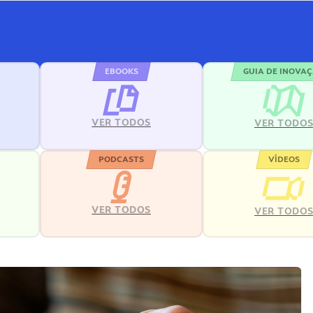
EBOOKS
GUIA DE INOVA
VER TODOS
VER TODO
PODCASTS
VÍDEOS
VER TODOS
VER TODO