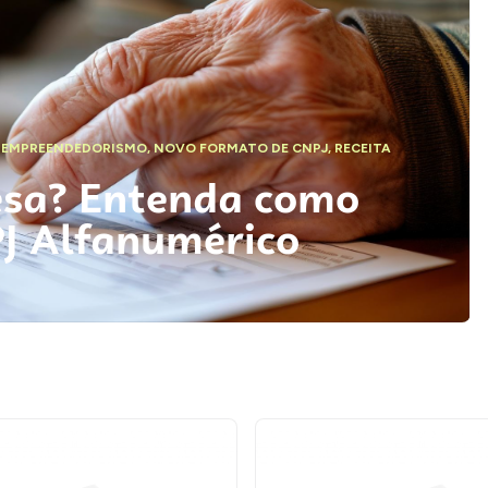
,
EMPREENDEDORISMO
,
NOVO FORMATO DE CNPJ
,
RECEITA
esa? Entenda como
PJ Alfanumérico