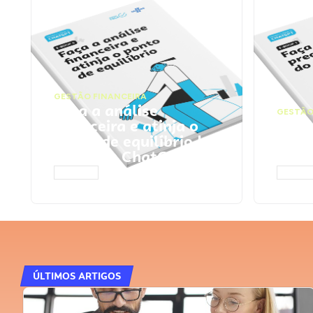
GESTÃO FINANCEIRA
Faça a análise
GESTÃO
financeira e atinja o
Faça
ponto de equilíbrio |
seu 
Prompts ChatGPT
Cha
ACESSAR
ACESS
ÚLTIMOS ARTIGOS