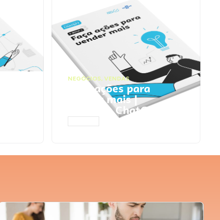
NEGÓCIOS
,
VENDAS
ta
Faça ações para
pts
vender mais |
Prompts ChatGPT
ACESSAR