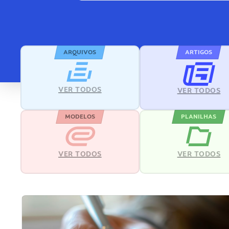
ARQUIVOS
ARTIGOS
VER TODOS
VER TODOS
MODELOS
PLANILHAS
VER TODOS
VER TODOS