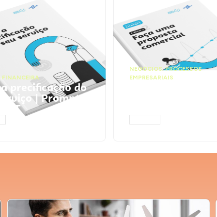
NEGÓCIOS
,
PROCESSOS
 FINANCEIRA
EMPRESARIAIS
 a precificação do
Faça uma propos
serviço | Prompts
comercial | Prom
tGPT
ChatGPT
AR
ACESSAR