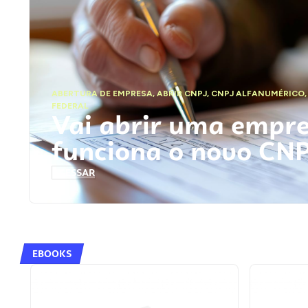
ABERTURA DE EMPRESA
,
ABRIR CNPJ
,
CNPJ ALFANUMÉRICO
FEDERAL
Vai abrir uma empr
funciona o novo CN
ACESSAR
EBOOKS