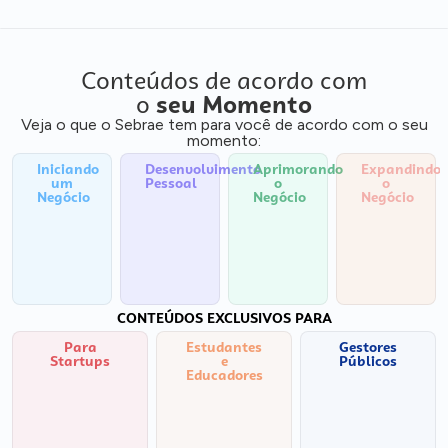
Conteúdos de acordo com
o
seu Momento
Veja o que o Sebrae tem para você de acordo com o seu
momento:
Iniciando
Desenvolvimento
Aprimorando
Expandindo
um
Pessoal
o
o
Negócio
Negócio
Negócio
CONTEÚDOS EXCLUSIVOS PARA
Para
Estudantes
Gestores
Startups
e
Públicos
Educadores