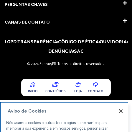
PERGUNTAS CHAVES​
CANAIS DE CONTATO
LGPD
TRANSPARÊNCIA
CÓDIGO DE ÉTICA
OUVIDORIA
DENÚNCIA
SAC
© 2024 Sebrae/PR. Todos os direitos reservados.
INICIO
CONTEÚDOS
LOJA
CONTATO
Aviso de Cookies
Nós usamos cookies e outras tecnologias semelhantes para
melhorar a sua experiência em nossos serviços, personalizar