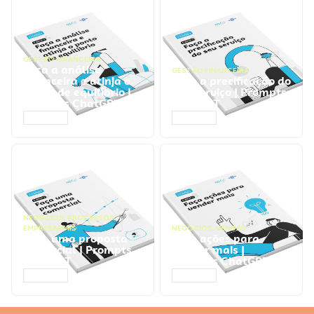
GESTÃO FINANCEIRA
Faça a análise
GESTÃO FINANCEIRA
financeira e atinja o
Faça a precificação do
ponto de equilíbrio |
seu serviço | Prompts
Prompts ChatGPT
ChatGPT
ACESSAR
ACESSAR
NEGÓCIOS
,
PROCESSOS
EMPRESARIAIS
NEGÓCIOS
,
VENDAS
Faça uma proposta
Faça ações para
comercial | Prompts
vender mais |
ChatGPT
Prompts ChatGPT
ACESSAR
ACESSAR