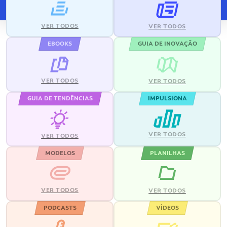
VER TODOS
VER TODOS
EBOOKS
GUIA DE INOVAÇÃO
VER TODOS
VER TODOS
GUIA DE TENDÊNCIAS
IMPULSIONA
VER TODOS
VER TODOS
MODELOS
PLANILHAS
VER TODOS
VER TODOS
PODCASTS
VÍDEOS