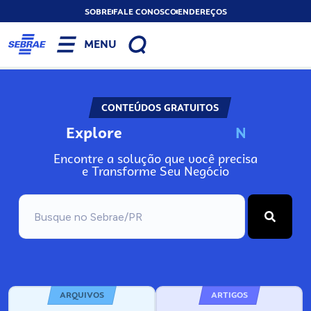
SOBRE
FALE CONOSCO
ENDEREÇOS
MENU
CONTEÚDOS GRATUITOS
Explore
N
o
s
s
o
s
A
Encontre a solução que você precisa
e Transforme Seu Negócio
ARQUIVOS
ARTIGOS