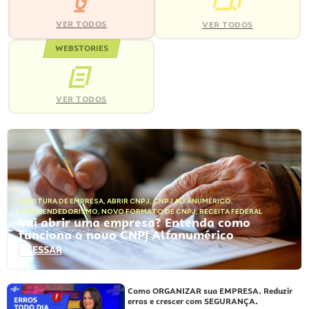
VER TODOS
VER TODOS
WEBSTORIES
VER TODOS
ABERTURA DE EMPRESA
,
ABRIR CNPJ
,
CNPJ ALFANUMÉRICO
,
EMPREENDEDORISMO
,
NOVO FORMATO DE CNPJ
,
RECEITA FEDERAL
Vai abrir uma empresa? Entenda como
funciona o novo CNPJ Alfanumérico
ACESSAR
Como ORGANIZAR sua EMPRESA. Reduzir
erros e crescer com SEGURANÇA.