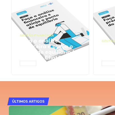
GESTÃO FINANCEIRA
Faça a análise
GESTÃO
financeira e atinja o
Faça
ponto de equilíbrio |
seu 
Prompts ChatGPT
Cha
ACESSAR
ACESS
ÚLTIMOS ARTIGOS