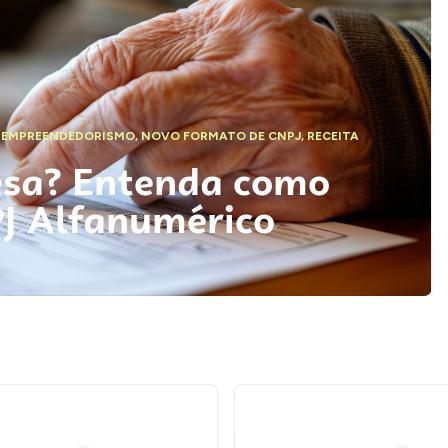
,
EMPREENDEDORISMO
,
NOVO FORMATO DE CNPJ
,
RECEITA
esa? Entenda como
PJ Alfanumérico