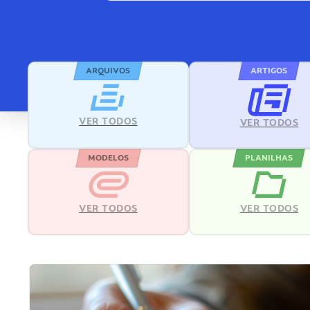
ARQUIVOS
ARTIGOS
VER TODOS
VER TODOS
MODELOS
PLANILHAS
VER TODOS
VER TODOS