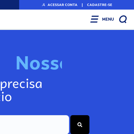
ACESSAR CONTA
|
CADASTRE-SE
MENU
N
o
s
s
o
s
I
n
f
o
g
precisa
io