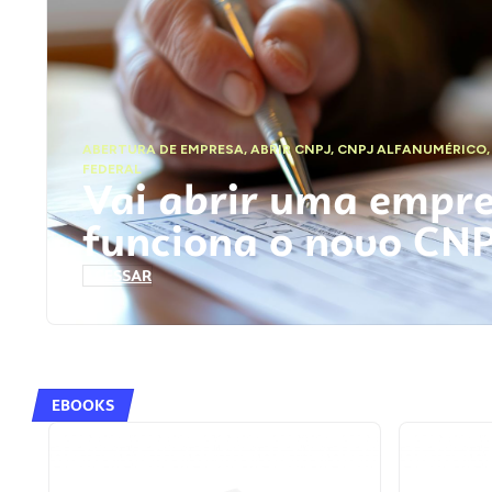
ABERTURA DE EMPRESA
,
ABRIR CNPJ
,
CNPJ ALFANUMÉRICO
FEDERAL
Vai abrir uma empr
funciona o novo CN
ACESSAR
EBOOKS