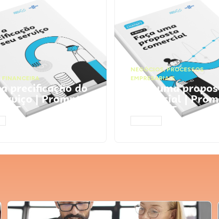
NEGÓCIOS
,
PROCESSOS
 FINANCEIRA
EMPRESARIAIS
 a precificação do
Faça uma propos
serviço | Prompts
comercial | Prom
tGPT
ChatGPT
AR
ACESSAR