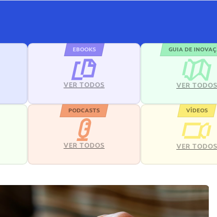
EBOOKS
GUIA DE INOVA
VER TODOS
VER TODO
PODCASTS
VÍDEOS
VER TODOS
VER TODO