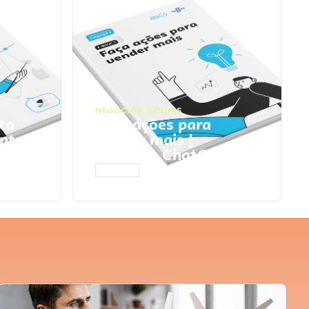
NEGÓCIOS
,
VENDAS
ta
Faça ações para
pts
vender mais |
Prompts ChatGPT
ACESSAR