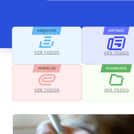
ARQUIVOS
ARTIGOS
VER TODOS
VER TODOS
MODELOS
PLANILHAS
VER TODOS
VER TODOS