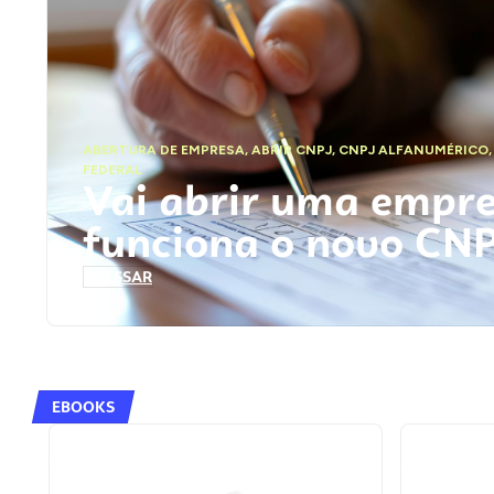
ABERTURA DE EMPRESA
,
ABRIR CNPJ
,
CNPJ ALFANUMÉRICO
FEDERAL
Vai abrir uma empr
funciona o novo CN
ACESSAR
EBOOKS