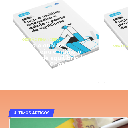
GESTÃO FINANCEIRA
Faça a análise
GESTÃO
financeira e atinja o
Faça
ponto de equilíbrio |
seu 
Prompts ChatGPT
Cha
ACESSAR
ACESS
ÚLTIMOS ARTIGOS