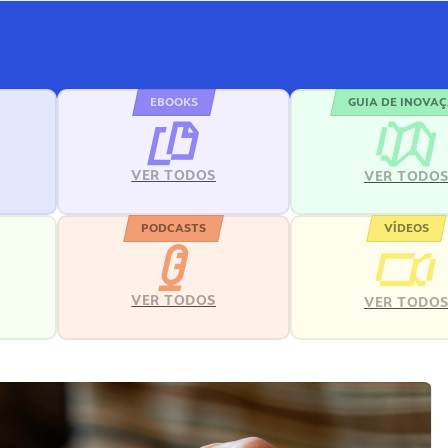
EBOOKS
GUIA DE INOVA
VER TODOS
VER TODO
PODCASTS
VÍDEOS
VER TODOS
VER TODO