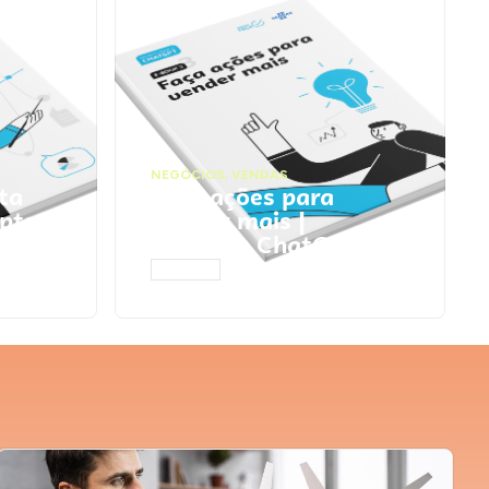
NEGÓCIOS
,
VENDAS
ta
Faça ações para
pts
vender mais |
Prompts ChatGPT
ACESSAR