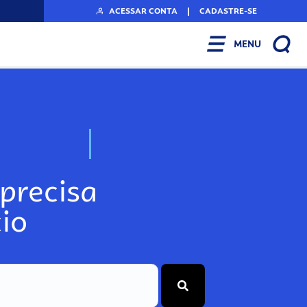
ACESSAR CONTA
|
CADASTRE-SE
MENU
N
o
s
s
o
s
A
r
precisa
io