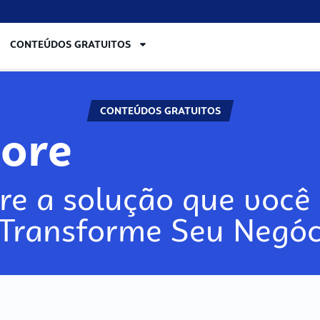
CONTEÚDOS GRATUITOS
CONTEÚDOS GRATUITOS
lore
re a solução que você 
 Transforme Seu Negóc