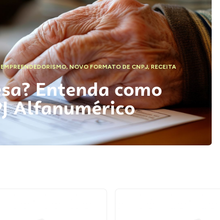
,
EMPREENDEDORISMO
,
NOVO FORMATO DE CNPJ
,
RECEITA
esa? Entenda como
PJ Alfanumérico