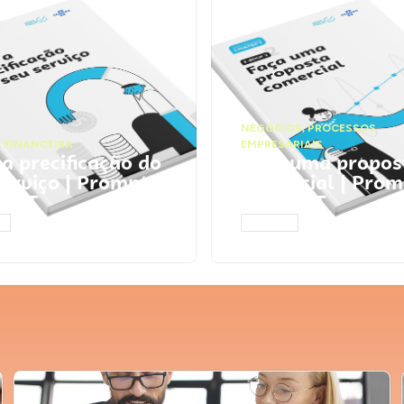
NEGÓCIOS
,
PROCESSOS
 FINANCEIRA
EMPRESARIAIS
 a precificação do
Faça uma propos
serviço | Prompts
comercial | Prom
tGPT
ChatGPT
AR
ACESSAR