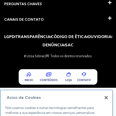
PERGUNTAS CHAVES​
CANAIS DE CONTATO
LGPD
TRANSPARÊNCIA
CÓDIGO DE ÉTICA
OUVIDORIA
DENÚNCIA
SAC
© 2024 Sebrae/PR. Todos os direitos reservados.
INICIO
CONTEÚDOS
LOJA
CONTATO
Aviso de Cookies
Nós usamos cookies e outras tecnologias semelhantes para
melhorar a sua experiência em nossos serviços, personalizar