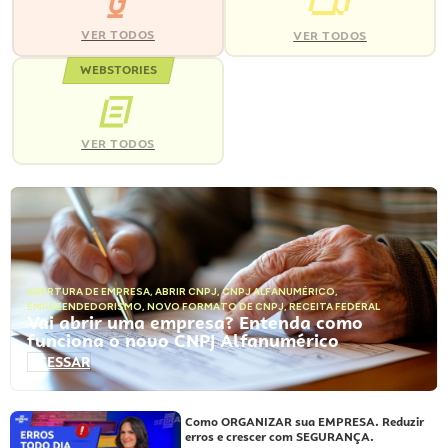
VER TODOS
VER TODOS
WEBSTORIES
VER TODOS
ABERTURA DE EMPRESA
,
ABRIR CNPJ
,
CNPJ ALFANUMÉRICO
,
EMPREENDEDORISMO
,
NOVO FORMATO DE CNPJ
,
RECEITA FEDERAL
Vai abrir uma empresa? Entenda como
funciona o novo CNPJ Alfanumérico
ACESSAR
Como ORGANIZAR sua EMPRESA. Reduzir
erros e crescer com SEGURANÇA.