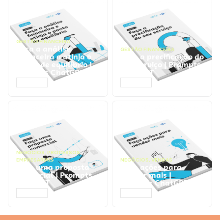
GESTÃO FINANCEIRA
Faça a análise
GESTÃO FINANCEIRA
financeira e atinja o
Faça a precificação do
ponto de equilíbrio |
seu serviço | Prompts
Prompts ChatGPT
ChatGPT
ACESSAR
ACESSAR
NEGÓCIOS
,
PROCESSOS
EMPRESARIAIS
NEGÓCIOS
,
VENDAS
Faça uma proposta
Faça ações para
comercial | Prompts
vender mais |
ChatGPT
Prompts ChatGPT
ACESSAR
ACESSAR