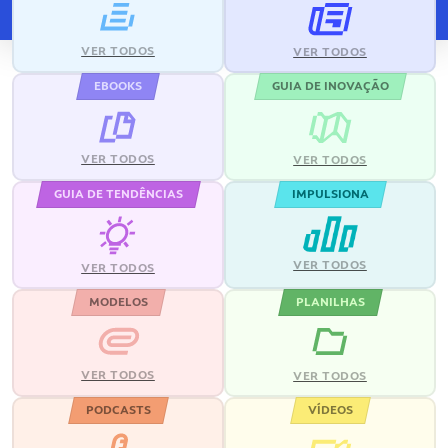
VER TODOS
VER TODOS
EBOOKS
GUIA DE INOVAÇÃO
VER TODOS
VER TODOS
GUIA DE TENDÊNCIAS
IMPULSIONA
VER TODOS
VER TODOS
MODELOS
PLANILHAS
VER TODOS
VER TODOS
PODCASTS
VÍDEOS