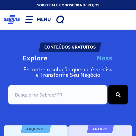
SOBRE
FALE CONOSCO
ENDEREÇOS
MENU
CONTEÚDOS GRATUITOS
Explore
N
o
s
s
o
s
I
n
f
Encontre a solução que você precisa
e Transforme Seu Negócio
ARQUIVOS
ARTIGOS