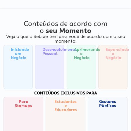
Conteúdos de acordo com
o
seu Momento
Veja o que o Sebrae tem para você de acordo com o seu
momento:
Iniciando
Desenvolvimento
Aprimorando
Expandindo
um
Pessoal
o
o
Negócio
Negócio
Negócio
CONTEÚDOS EXCLUSIVOS PARA
Para
Estudantes
Gestores
Startups
e
Públicos
Educadores