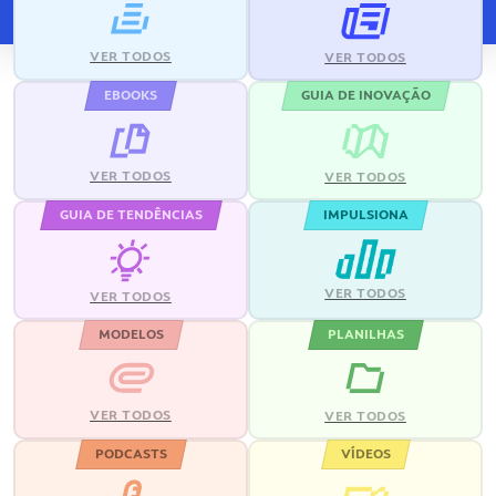
VER TODOS
VER TODOS
EBOOKS
GUIA DE INOVAÇÃO
VER TODOS
VER TODOS
GUIA DE TENDÊNCIAS
IMPULSIONA
VER TODOS
VER TODOS
MODELOS
PLANILHAS
VER TODOS
VER TODOS
PODCASTS
VÍDEOS