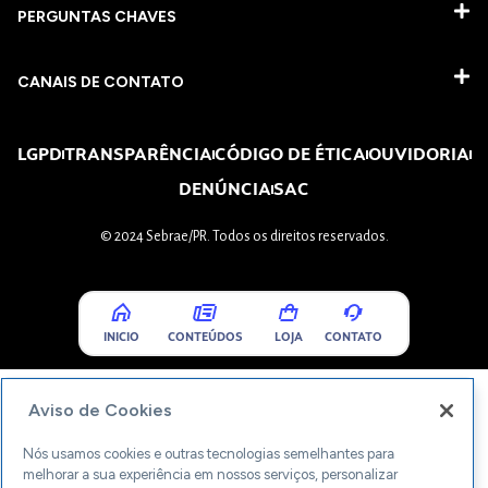
PERGUNTAS CHAVES​
CANAIS DE CONTATO
LGPD
TRANSPARÊNCIA
CÓDIGO DE ÉTICA
OUVIDORIA
DENÚNCIA
SAC
© 2024 Sebrae/PR. Todos os direitos reservados.
INICIO
CONTEÚDOS
LOJA
CONTATO
Aviso de Cookies
Nós usamos cookies e outras tecnologias semelhantes para
melhorar a sua experiência em nossos serviços, personalizar