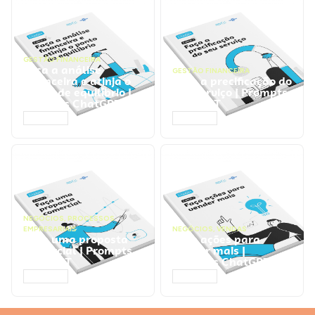
GESTÃO FINANCEIRA
Faça a análise
GESTÃO FINANCEIRA
financeira e atinja o
Faça a precificação do
ponto de equilíbrio |
seu serviço | Prompts
Prompts ChatGPT
ChatGPT
ACESSAR
ACESSAR
NEGÓCIOS
,
PROCESSOS
EMPRESARIAIS
NEGÓCIOS
,
VENDAS
Faça uma proposta
Faça ações para
comercial | Prompts
vender mais |
ChatGPT
Prompts ChatGPT
ACESSAR
ACESSAR