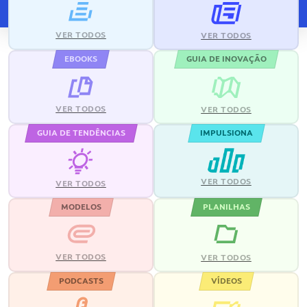
VER TODOS
VER TODOS
EBOOKS
GUIA DE INOVAÇÃO
VER TODOS
VER TODOS
GUIA DE TENDÊNCIAS
IMPULSIONA
VER TODOS
VER TODOS
MODELOS
PLANILHAS
VER TODOS
VER TODOS
PODCASTS
VÍDEOS