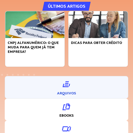
ÚLTIMOS ARTIGOS
E
DICAS PARA OBTER CRÉDITO
FAÇA A DIFERENÇA: SEJA
SUSTENTÁVEL, SEJA
INOVADOR
ARQUIVOS
EBOOKS