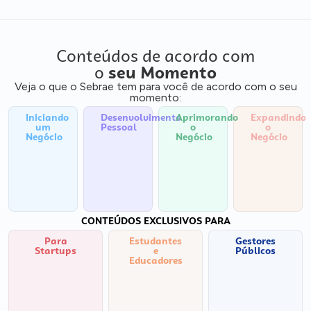
Conteúdos de acordo com
o
seu Momento
Veja o que o Sebrae tem para você de acordo com o seu
momento:
Iniciando
Desenvolvimento
Aprimorando
Expandindo
um
Pessoal
o
o
Negócio
Negócio
Negócio
CONTEÚDOS EXCLUSIVOS PARA
Para
Estudantes
Gestores
Startups
e
Públicos
Educadores