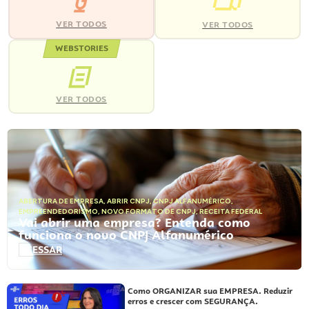
VER TODOS
VER TODOS
WEBSTORIES
VER TODOS
ABERTURA DE EMPRESA
,
ABRIR CNPJ
,
CNPJ ALFANUMÉRICO
,
EMPREENDEDORISMO
,
NOVO FORMATO DE CNPJ
,
RECEITA FEDERAL
Vai abrir uma empresa? Entenda como
funciona o novo CNPJ Alfanumérico
ACESSAR
Como ORGANIZAR sua EMPRESA. Reduzir
erros e crescer com SEGURANÇA.