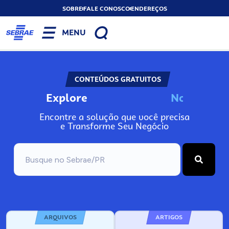
SOBRE
FALE CONOSCO
ENDEREÇOS
MENU
CONTEÚDOS GRATUITOS
Explore
N
o
s
s
o
s
A
Encontre a solução que você precisa
e Transforme Seu Negócio
ARQUIVOS
ARTIGOS