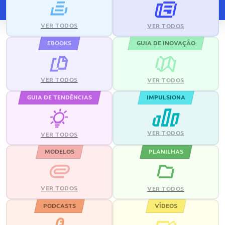
VER TODOS
VER TODOS
EBOOKS
GUIA DE INOVAÇÃO
VER TODOS
VER TODOS
GUIA DE TENDÊNCIAS
IMPULSIONA
VER TODOS
VER TODOS
MODELOS
PLANILHAS
VER TODOS
VER TODOS
PODCASTS
VÍDEOS