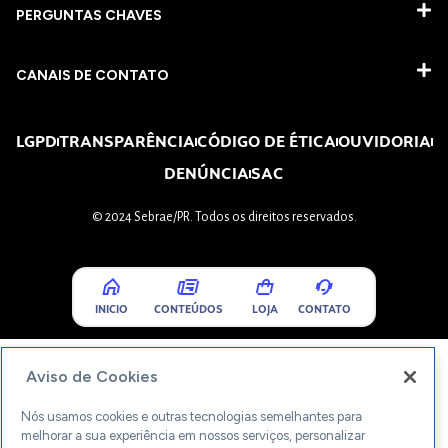
PERGUNTAS CHAVES​
CANAIS DE CONTATO
LGPD
TRANSPARÊNCIA
CÓDIGO DE ÉTICA
OUVIDORIA
DENÚNCIA
SAC
© 2024 Sebrae/PR. Todos os direitos reservados.
INICIO
CONTEÚDOS
LOJA
CONTATO
Aviso de Cookies
Nós usamos cookies e outras tecnologias semelhantes para
melhorar a sua experiência em nossos serviços, personalizar