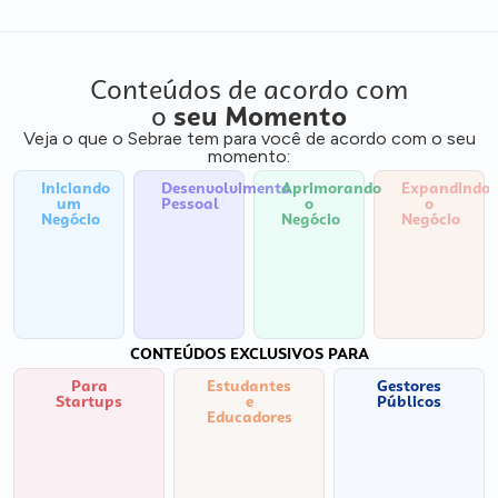
Conteúdos de acordo com
o
seu Momento
Veja o que o Sebrae tem para você de acordo com o seu
momento:
Iniciando
Desenvolvimento
Aprimorando
Expandindo
um
Pessoal
o
o
Negócio
Negócio
Negócio
CONTEÚDOS EXCLUSIVOS PARA
Para
Estudantes
Gestores
Startups
e
Públicos
Educadores