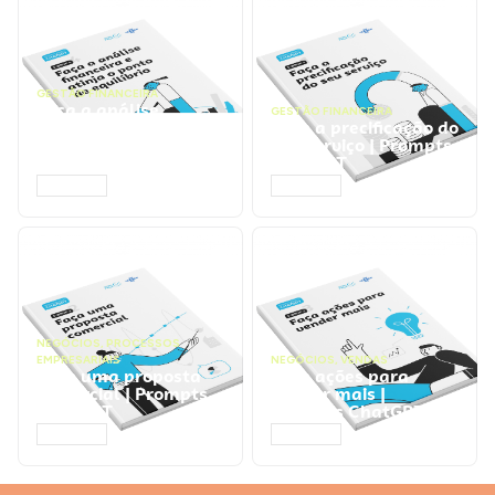
GESTÃO FINANCEIRA
Faça a análise
GESTÃO FINANCEIRA
financeira e atinja o
Faça a precificação do
ponto de equilíbrio |
seu serviço | Prompts
Prompts ChatGPT
ChatGPT
ACESSAR
ACESSAR
NEGÓCIOS
,
PROCESSOS
EMPRESARIAIS
NEGÓCIOS
,
VENDAS
Faça uma proposta
Faça ações para
comercial | Prompts
vender mais |
ChatGPT
Prompts ChatGPT
ACESSAR
ACESSAR