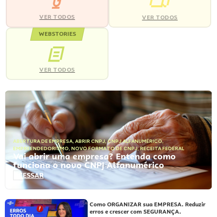
VER TODOS
VER TODOS
WEBSTORIES
VER TODOS
ABERTURA DE EMPRESA
,
ABRIR CNPJ
,
CNPJ ALFANUMÉRICO
,
EMPREENDEDORISMO
,
NOVO FORMATO DE CNPJ
,
RECEITA FEDERAL
Vai abrir uma empresa? Entenda como
funciona o novo CNPJ Alfanumérico
ACESSAR
Como ORGANIZAR sua EMPRESA. Reduzir
erros e crescer com SEGURANÇA.