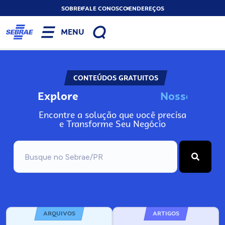
SOBRE
FALE CONOSCO
ENDEREÇOS
MENU
CONTEÚDOS GRATUITOS
Explore
N
o
s
s
o
s
I
n
f
o
Encontre a solução que você precisa
e Transforme Seu Negócio
ARQUIVOS
ARTIGOS