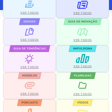
VER TODOS
VER TODOS
EBOOKS
GUIA DE INOVAÇÃO
VER TODOS
VER TODOS
GUIA DE TENDÊNCIAS
IMPULSIONA
VER TODOS
VER TODOS
MODELOS
PLANILHAS
VER TODOS
VER TODOS
PODCASTS
VÍDEOS