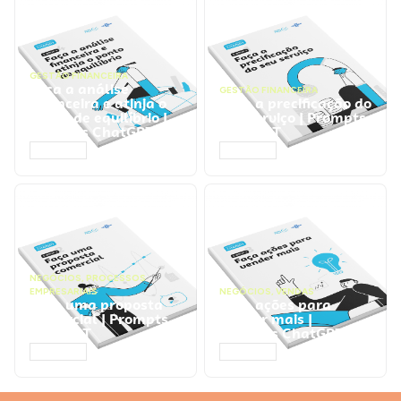
GESTÃO FINANCEIRA
Faça a análise
GESTÃO FINANCEIRA
financeira e atinja o
Faça a precificação do
ponto de equilíbrio |
seu serviço | Prompts
Prompts ChatGPT
ChatGPT
ACESSAR
ACESSAR
NEGÓCIOS
,
PROCESSOS
EMPRESARIAIS
NEGÓCIOS
,
VENDAS
Faça uma proposta
Faça ações para
comercial | Prompts
vender mais |
ChatGPT
Prompts ChatGPT
ACESSAR
ACESSAR