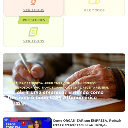
VER TODOS
VER TODOS
WEBSTORIES
VER TODOS
ABERTURA DE EMPRESA
,
ABRIR CNPJ
,
CNPJ ALFANUMÉRICO
,
EMPREENDEDORISMO
,
NOVO FORMATO DE CNPJ
,
RECEITA FEDERAL
Vai abrir uma empresa? Entenda como
funciona o novo CNPJ Alfanumérico
ACESSAR
Como ORGANIZAR sua EMPRESA. Reduzir
erros e crescer com SEGURANÇA.