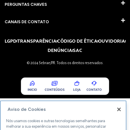
PERGUNTAS CHAVES​
CANAIS DE CONTATO
LGPD
TRANSPARÊNCIA
CÓDIGO DE ÉTICA
OUVIDORIA
DENÚNCIA
SAC
© 2024 Sebrae/PR. Todos os direitos reservados.
INICIO
CONTEÚDOS
LOJA
CONTATO
Aviso de Cookies
Nós usamos cookies e outras tecnologias semelhantes para
melhorar a sua experiência em nossos serviços, personalizar