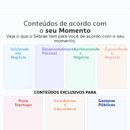
Conteúdos de acordo com
o
seu Momento
Veja o que o Sebrae tem para você de acordo com o seu
momento:
Iniciando
Desenvolvimento
Aprimorando
Expandindo
um
Pessoal
o
o
Negócio
Negócio
Negócio
CONTEÚDOS EXCLUSIVOS PARA
Para
Estudantes
Gestores
Startups
e
Públicos
Educadores