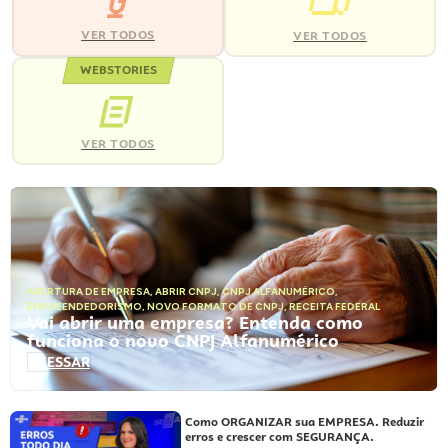
VER TODOS
VER TODOS
WEBSTORIES
VER TODOS
ABERTURA DE EMPRESA
,
ABRIR CNPJ
,
CNPJ ALFANUMÉRICO
,
EMPREENDEDORISMO
,
NOVO FORMATO DE CNPJ
,
RECEITA FEDERAL
Vai abrir uma empresa? Entenda como
funciona o novo CNPJ Alfanumérico
ACESSAR
Como ORGANIZAR sua EMPRESA. Reduzir
erros e crescer com SEGURANÇA.