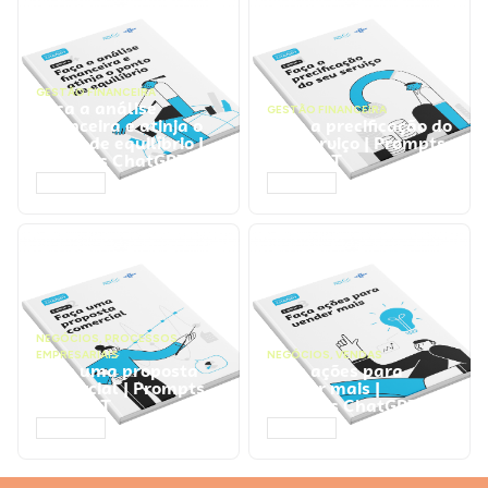
GESTÃO FINANCEIRA
Faça a análise
GESTÃO FINANCEIRA
financeira e atinja o
Faça a precificação do
ponto de equilíbrio |
seu serviço | Prompts
Prompts ChatGPT
ChatGPT
ACESSAR
ACESSAR
NEGÓCIOS
,
PROCESSOS
EMPRESARIAIS
NEGÓCIOS
,
VENDAS
Faça uma proposta
Faça ações para
comercial | Prompts
vender mais |
ChatGPT
Prompts ChatGPT
ACESSAR
ACESSAR