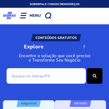
SOBRE
FALE CONOSCO
ENDEREÇOS
MENU
CONTEÚDOS GRATUITOS
Explore
N
o
s
s
o
s
A
Encontre a solução que você precisa
e Transforme Seu Negócio
ARQUIVOS
ARTIGOS