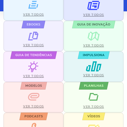
VER TODOS
VER TODOS
EBOOKS
GUIA DE INOVAÇÃO
VER TODOS
VER TODOS
GUIA DE TENDÊNCIAS
IMPULSIONA
VER TODOS
VER TODOS
MODELOS
PLANILHAS
VER TODOS
VER TODOS
PODCASTS
VÍDEOS