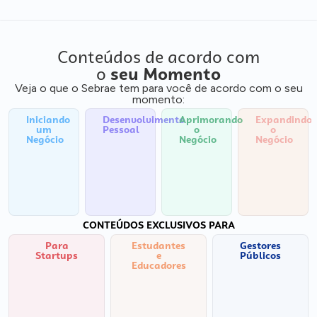
Conteúdos de acordo com
o
seu Momento
Veja o que o Sebrae tem para você de acordo com o seu
momento:
Iniciando
Desenvolvimento
Aprimorando
Expandindo
um
Pessoal
o
o
Negócio
Negócio
Negócio
CONTEÚDOS EXCLUSIVOS PARA
Para
Estudantes
Gestores
Startups
e
Públicos
Educadores