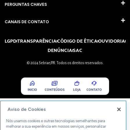
PERGUNTAS CHAVES​
CANAIS DE CONTATO
LGPD
TRANSPARÊNCIA
CÓDIGO DE ÉTICA
OUVIDORIA
DENÚNCIA
SAC
© 2024 Sebrae/PR. Todos os direitos reservados.
INICIO
CONTEÚDOS
LOJA
CONTATO
Aviso de Cookies
Nós usamos cookies e outras tecnologias semelhantes para
melhorar a sua experiência em nossos serviços, personalizar