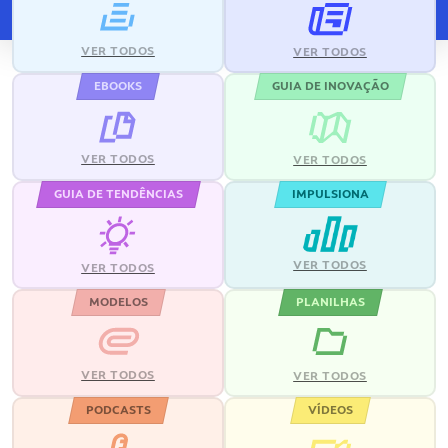
VER TODOS
VER TODOS
EBOOKS
GUIA DE INOVAÇÃO
VER TODOS
VER TODOS
GUIA DE TENDÊNCIAS
IMPULSIONA
VER TODOS
VER TODOS
MODELOS
PLANILHAS
VER TODOS
VER TODOS
PODCASTS
VÍDEOS