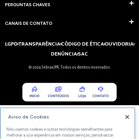
PERGUNTAS CHAVES​
CANAIS DE CONTATO
LGPD
TRANSPARÊNCIA
CÓDIGO DE ÉTICA
OUVIDORIA
DENÚNCIA
SAC
© 2024 Sebrae/PR. Todos os direitos reservados.
INICIO
CONTEÚDOS
LOJA
CONTATO
Aviso de Cookies
Nós usamos cookies e outras tecnologias semelhantes para
melhorar a sua experiência em nossos serviços, personalizar