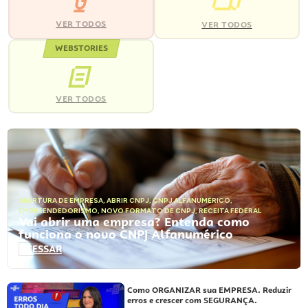
VER TODOS
VER TODOS
WEBSTORIES
VER TODOS
ABERTURA DE EMPRESA
,
ABRIR CNPJ
,
CNPJ ALFANUMÉRICO
,
EMPREENDEDORISMO
,
NOVO FORMATO DE CNPJ
,
RECEITA FEDERAL
Vai abrir uma empresa? Entenda como
funciona o novo CNPJ Alfanumérico
ACESSAR
Como ORGANIZAR sua EMPRESA. Reduzir
erros e crescer com SEGURANÇA.