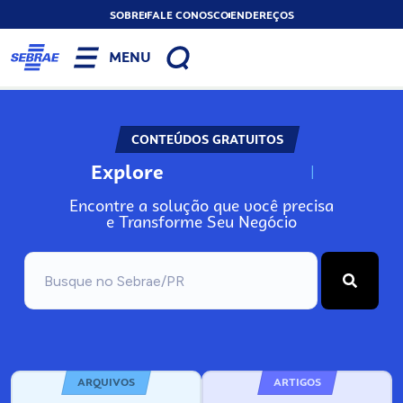
SOBRE
FALE CONOSCO
ENDEREÇOS
MENU
CONTEÚDOS GRATUITOS
Explore
N
o
s
s
o
s
A
Encontre a solução que você precisa
e Transforme Seu Negócio
ARQUIVOS
ARTIGOS