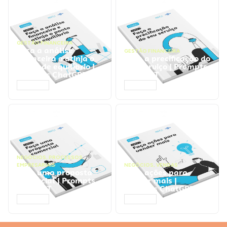
GESTÃO FINANCEIRA
Faça a análise
GESTÃO FINANCEIRA
financeira e atinja o
Faça a precificação do
ponto de equilíbrio |
seu serviço | Prompts
Prompts ChatGPT
ChatGPT
ACESSAR
ACESSAR
NEGÓCIOS
,
PROCESSOS
EMPRESARIAIS
NEGÓCIOS
,
VENDAS
Faça uma proposta
Faça ações para
comercial | Prompts
vender mais |
ChatGPT
Prompts ChatGPT
ACESSAR
ACESSAR