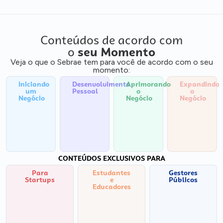
Conteúdos de acordo com
o
seu Momento
Veja o que o Sebrae tem para você de acordo com o seu
momento:
Iniciando
Desenvolvimento
Aprimorando
Expandindo
um
Pessoal
o
o
Negócio
Negócio
Negócio
CONTEÚDOS EXCLUSIVOS PARA
Para
Estudantes
Gestores
Startups
e
Públicos
Educadores