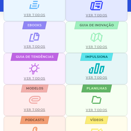
VER TODOS
VER TODOS
EBOOKS
GUIA DE INOVAÇÃO
VER TODOS
VER TODOS
GUIA DE TENDÊNCIAS
IMPULSIONA
VER TODOS
VER TODOS
MODELOS
PLANILHAS
VER TODOS
VER TODOS
PODCASTS
VÍDEOS