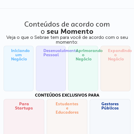
Conteúdos de acordo com
o
seu Momento
Veja o que o Sebrae tem para você de acordo com o seu
momento:
Iniciando
Desenvolvimento
Aprimorando
Expandindo
um
Pessoal
o
o
Negócio
Negócio
Negócio
CONTEÚDOS EXCLUSIVOS PARA
Para
Estudantes
Gestores
Startups
e
Públicos
Educadores