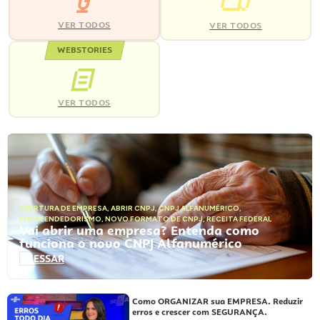
VER TODOS
VER TODOS
WEBSTORIES
VER TODOS
ABERTURA DE EMPRESA
,
ABRIR CNPJ
,
CNPJ ALFANUMÉRICO
,
EMPREENDEDORISMO
,
NOVO FORMATO DE CNPJ
,
RECEITA FEDERAL
Vai abrir uma empresa? Entenda como
funciona o novo CNPJ Alfanumérico
ACESSAR
Como ORGANIZAR sua EMPRESA. Reduzir
erros e crescer com SEGURANÇA.