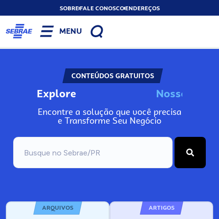
SOBRE
FALE CONOSCO
ENDEREÇOS
MENU
CONTEÚDOS GRATUITOS
Explore
N
o
s
s
o
s
A
Encontre a solução que você precisa
e Transforme Seu Negócio
ARQUIVOS
ARTIGOS