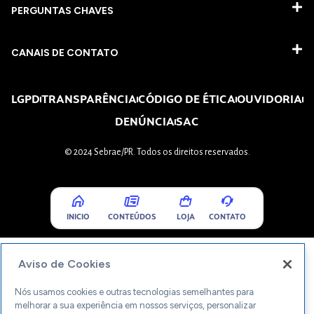
PERGUNTAS CHAVES​
CANAIS DE CONTATO
LGPD
TRANSPARÊNCIA
CÓDIGO DE ÉTICA
OUVIDORIA
DENÚNCIA
SAC
© 2024 Sebrae/PR. Todos os direitos reservados.
INICIO
CONTEÚDOS
LOJA
CONTATO
Aviso de Cookies
Nós usamos cookies e outras tecnologias semelhantes para
melhorar a sua experiência em nossos serviços, personalizar