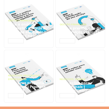
GESTÃO FINANCEIRA
Faça a análise
GESTÃO FINANCEIRA
financeira e atinja o
Faça a precificação do
ponto de equilíbrio |
seu serviço | Prompts
Prompts ChatGPT
ChatGPT
ACESSAR
ACESSAR
NEGÓCIOS
,
PROCESSOS
EMPRESARIAIS
NEGÓCIOS
,
VENDAS
Faça uma proposta
Faça ações para
comercial | Prompts
vender mais |
ChatGPT
Prompts ChatGPT
ACESSAR
ACESSAR