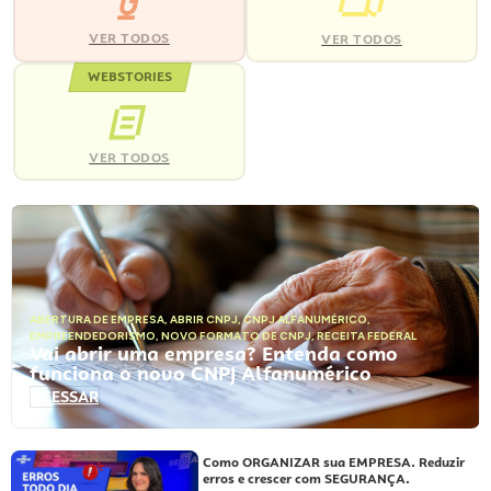
VER TODOS
VER TODOS
WEBSTORIES
VER TODOS
ABERTURA DE EMPRESA
,
ABRIR CNPJ
,
CNPJ ALFANUMÉRICO
,
EMPREENDEDORISMO
,
NOVO FORMATO DE CNPJ
,
RECEITA FEDERAL
Vai abrir uma empresa? Entenda como
funciona o novo CNPJ Alfanumérico
ACESSAR
Como ORGANIZAR sua EMPRESA. Reduzir
erros e crescer com SEGURANÇA.