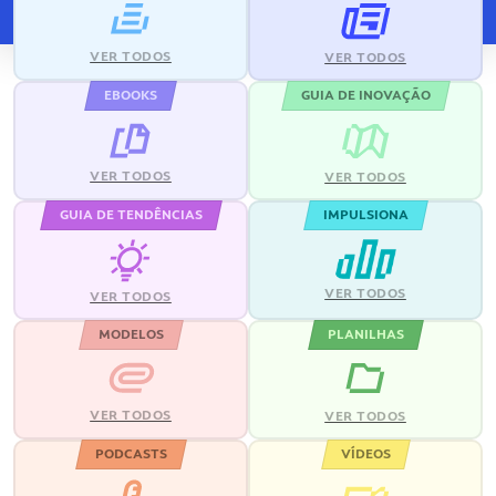
VER TODOS
VER TODOS
EBOOKS
GUIA DE INOVAÇÃO
VER TODOS
VER TODOS
GUIA DE TENDÊNCIAS
IMPULSIONA
VER TODOS
VER TODOS
MODELOS
PLANILHAS
VER TODOS
VER TODOS
PODCASTS
VÍDEOS