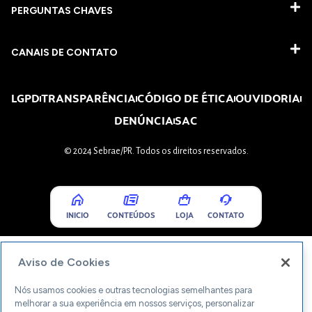
PERGUNTAS CHAVES​
CANAIS DE CONTATO
LGPD
TRANSPARÊNCIA
CÓDIGO DE ÉTICA
OUVIDORIA
DENÚNCIA
SAC
© 2024 Sebrae/PR. Todos os direitos reservados.
INICIO
CONTEÚDOS
LOJA
CONTATO
Aviso de Cookies
Nós usamos cookies e outras tecnologias semelhantes para
melhorar a sua experiência em nossos serviços, personalizar