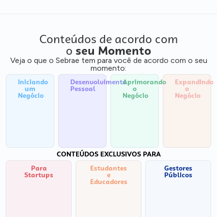
Conteúdos de acordo com
o
seu Momento
Veja o que o Sebrae tem para você de acordo com o seu
momento:
Iniciando
Desenvolvimento
Aprimorando
Expandindo
um
Pessoal
o
o
Negócio
Negócio
Negócio
CONTEÚDOS EXCLUSIVOS PARA
Para
Estudantes
Gestores
Startups
e
Públicos
Educadores