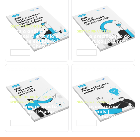
GESTÃO FINANCEIRA
Faça a análise
GESTÃO FINANCEIRA
financeira e atinja o
Faça a precificação do
ponto de equilíbrio |
seu serviço | Prompts
Prompts ChatGPT
ChatGPT
ACESSAR
ACESSAR
NEGÓCIOS
,
PROCESSOS
EMPRESARIAIS
NEGÓCIOS
,
VENDAS
Faça uma proposta
Faça ações para
comercial | Prompts
vender mais |
ChatGPT
Prompts ChatGPT
ACESSAR
ACESSAR