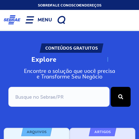
SOBRE
FALE CONOSCO
ENDEREÇOS
MENU
CONTEÚDOS GRATUITOS
Explore
N
o
s
s
o
s
A
Encontre a solução que você precisa
e Transforme Seu Negócio
ARQUIVOS
ARTIGOS