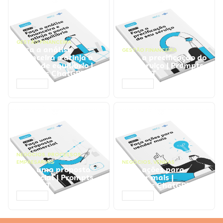
GESTÃO FINANCEIRA
Faça a análise
GESTÃO FINANCEIRA
financeira e atinja o
Faça a precificação do
ponto de equilíbrio |
seu serviço | Prompts
Prompts ChatGPT
ChatGPT
ACESSAR
ACESSAR
NEGÓCIOS
,
PROCESSOS
EMPRESARIAIS
NEGÓCIOS
,
VENDAS
Faça uma proposta
Faça ações para
comercial | Prompts
vender mais |
ChatGPT
Prompts ChatGPT
ACESSAR
ACESSAR