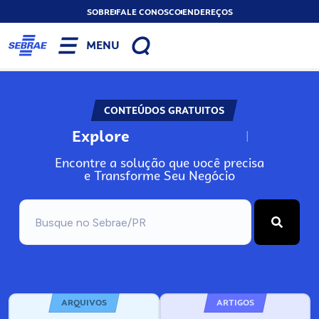
SOBRE
FALE CONOSCO
ENDEREÇOS
MENU
CONTEÚDOS GRATUITOS
Explore
N
o
s
s
o
s
A
Encontre a solução que você precisa
e Transforme Seu Negócio
ARQUIVOS
ARTIGOS