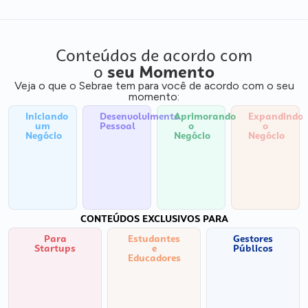
Conteúdos de acordo com
o
seu Momento
Veja o que o Sebrae tem para você de acordo com o seu
momento:
Iniciando
Desenvolvimento
Aprimorando
Expandindo
um
Pessoal
o
o
Negócio
Negócio
Negócio
CONTEÚDOS EXCLUSIVOS PARA
Para
Estudantes
Gestores
Startups
e
Públicos
Educadores