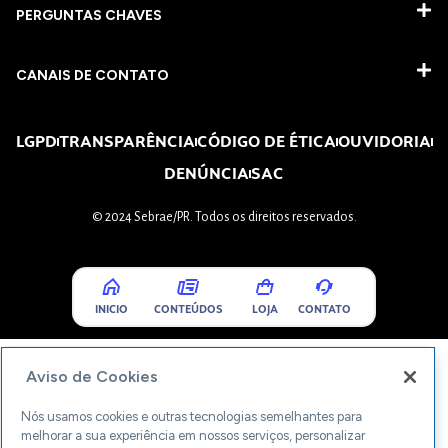
PERGUNTAS CHAVES​
CANAIS DE CONTATO
LGPD
TRANSPARÊNCIA
CÓDIGO DE ÉTICA
OUVIDORIA
DENÚNCIA
SAC
© 2024 Sebrae/PR. Todos os direitos reservados.
INICIO
CONTEÚDOS
LOJA
CONTATO
Aviso de Cookies
Nós usamos cookies e outras tecnologias semelhantes para
melhorar a sua experiência em nossos serviços, personalizar