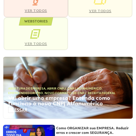
VER TODOS
VER TODOS
WEBSTORIES
VER TODOS
ABERTURA DE EMPRESA
,
ABRIR CNPJ
,
CNPJ ALFANUMÉRICO
,
EMPREENDEDORISMO
,
NOVO FORMATO DE CNPJ
,
RECEITA FEDERAL
Vai abrir uma empresa? Entenda como
funciona o novo CNPJ Alfanumérico
ACESSAR
Como ORGANIZAR sua EMPRESA. Reduzir
erros e crescer com SEGURANÇA.