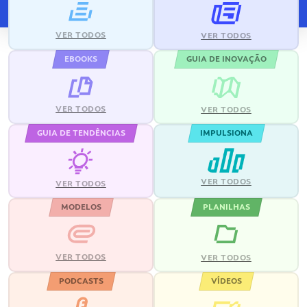
VER TODOS
VER TODOS
EBOOKS
GUIA DE INOVAÇÃO
VER TODOS
VER TODOS
GUIA DE TENDÊNCIAS
IMPULSIONA
VER TODOS
VER TODOS
MODELOS
PLANILHAS
VER TODOS
VER TODOS
PODCASTS
VÍDEOS