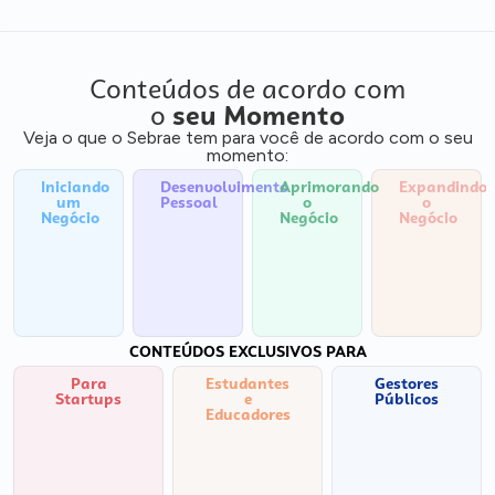
Conteúdos de acordo com
o
seu Momento
Veja o que o Sebrae tem para você de acordo com o seu
momento:
Iniciando
Desenvolvimento
Aprimorando
Expandindo
um
Pessoal
o
o
Negócio
Negócio
Negócio
CONTEÚDOS EXCLUSIVOS PARA
Para
Estudantes
Gestores
Startups
e
Públicos
Educadores