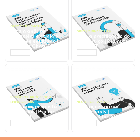
GESTÃO FINANCEIRA
Faça a análise
GESTÃO FINANCEIRA
financeira e atinja o
Faça a precificação do
ponto de equilíbrio |
seu serviço | Prompts
Prompts ChatGPT
ChatGPT
ACESSAR
ACESSAR
NEGÓCIOS
,
PROCESSOS
EMPRESARIAIS
NEGÓCIOS
,
VENDAS
Faça uma proposta
Faça ações para
comercial | Prompts
vender mais |
ChatGPT
Prompts ChatGPT
ACESSAR
ACESSAR