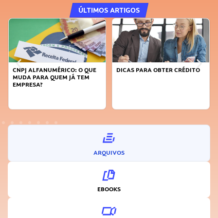
ÚLTIMOS ARTIGOS
 QUE
DICAS PARA OBTER CRÉDITO
FAÇA A DIFERENÇA: SEJA
EM
SUSTENTÁVEL, SEJA
INOVADOR
ARQUIVOS
EBOOKS