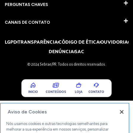
PERGUNTAS CHAVES​
CANAIS DE CONTATO
LGPD
TRANSPARÊNCIA
CÓDIGO DE ÉTICA
OUVIDORIA
DENÚNCIA
SAC
© 2024 Sebrae/PR. Todos os direitos reservados.
INICIO
CONTEÚDOS
LOJA
CONTATO
Aviso de Cookies
Nós usamos cookies e outras tecnologias semelhantes para
melhorar a sua experiência em nossos serviços, personalizar