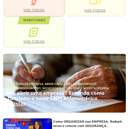
VER TODOS
VER TODOS
WEBSTORIES
VER TODOS
ABERTURA DE EMPRESA
,
ABRIR CNPJ
,
CNPJ ALFANUMÉRICO
,
EMPREENDEDORISMO
,
NOVO FORMATO DE CNPJ
,
RECEITA FEDERAL
Vai abrir uma empresa? Entenda como
funciona o novo CNPJ Alfanumérico
ACESSAR
Como ORGANIZAR sua EMPRESA. Reduzir
erros e crescer com SEGURANÇA.