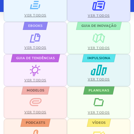
VER TODOS
VER TODOS
EBOOKS
GUIA DE INOVAÇÃO
VER TODOS
VER TODOS
GUIA DE TENDÊNCIAS
IMPULSIONA
VER TODOS
VER TODOS
MODELOS
PLANILHAS
VER TODOS
VER TODOS
PODCASTS
VÍDEOS