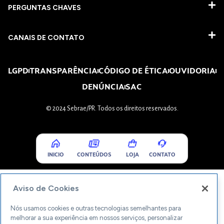
PERGUNTAS CHAVES​
CANAIS DE CONTATO
LGPD
TRANSPARÊNCIA
CÓDIGO DE ÉTICA
OUVIDORIA
DENÚNCIA
SAC
© 2024 Sebrae/PR. Todos os direitos reservados.
INICIO
CONTEÚDOS
LOJA
CONTATO
Aviso de Cookies
Nós usamos cookies e outras tecnologias semelhantes para
melhorar a sua experiência em nossos serviços, personalizar