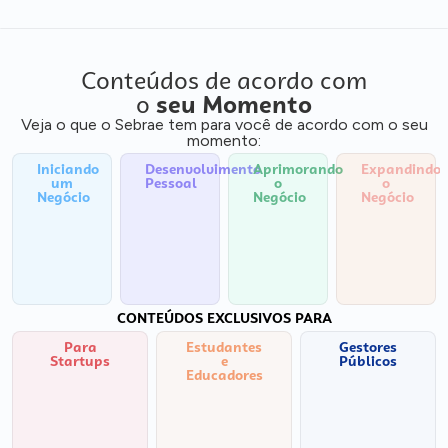
Conteúdos de acordo com
o
seu Momento
Veja o que o Sebrae tem para você de acordo com o seu
momento:
Iniciando
Desenvolvimento
Aprimorando
Expandindo
um
Pessoal
o
o
Negócio
Negócio
Negócio
CONTEÚDOS EXCLUSIVOS PARA
Para
Estudantes
Gestores
Startups
e
Públicos
Educadores