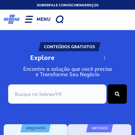
SOBRE
FALE CONOSCO
ENDEREÇOS
MENU
CONTEÚDOS GRATUITOS
Explore
N
o
s
s
o
s
A
Encontre a solução que você precisa
e Transforme Seu Negócio
ARQUIVOS
ARTIGOS