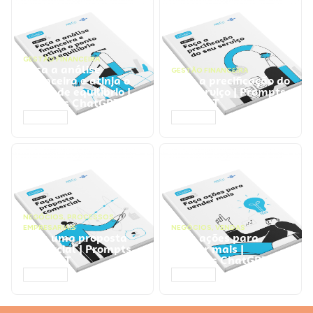
GESTÃO FINANCEIRA
Faça a análise
GESTÃO FINANCEIRA
financeira e atinja o
Faça a precificação do
ponto de equilíbrio |
seu serviço | Prompts
Prompts ChatGPT
ChatGPT
ACESSAR
ACESSAR
NEGÓCIOS
,
PROCESSOS
EMPRESARIAIS
NEGÓCIOS
,
VENDAS
Faça uma proposta
Faça ações para
comercial | Prompts
vender mais |
ChatGPT
Prompts ChatGPT
ACESSAR
ACESSAR