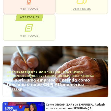
VER TODOS
VER TODOS
WEBSTORIES
VER TODOS
ABERTURA DE EMPRESA
,
ABRIR CNPJ
,
CNPJ ALFANUMÉRICO
,
EMPREENDEDORISMO
,
NOVO FORMATO DE CNPJ
,
RECEITA FEDERAL
Vai abrir uma empresa? Entenda como
funciona o novo CNPJ Alfanumérico
ACESSAR
Como ORGANIZAR sua EMPRESA. Reduzir
erros e crescer com SEGURANÇA.