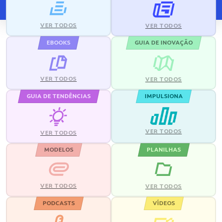
VER TODOS
VER TODOS
EBOOKS
GUIA DE INOVAÇÃO
VER TODOS
VER TODOS
GUIA DE TENDÊNCIAS
IMPULSIONA
VER TODOS
VER TODOS
MODELOS
PLANILHAS
VER TODOS
VER TODOS
PODCASTS
VÍDEOS