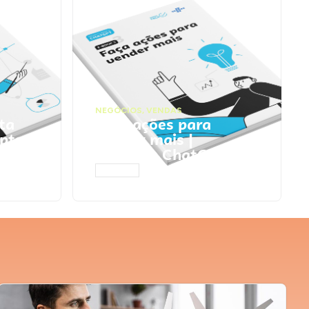
NEGÓCIOS
,
VENDAS
ta
Faça ações para
pts
vender mais |
Prompts ChatGPT
ACESSAR