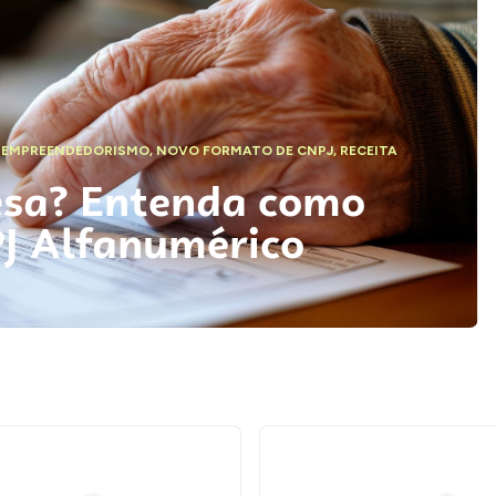
,
EMPREENDEDORISMO
,
NOVO FORMATO DE CNPJ
,
RECEITA
esa? Entenda como
PJ Alfanumérico