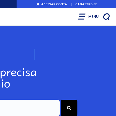
ACESSAR CONTA
|
CADASTRE-SE
MENU
N
o
s
s
o
s
A
r
precisa
io