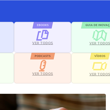
EBOOKS
GUIA DE INOVA
VER TODOS
VER TODO
PODCASTS
VÍDEOS
VER TODOS
VER TODO