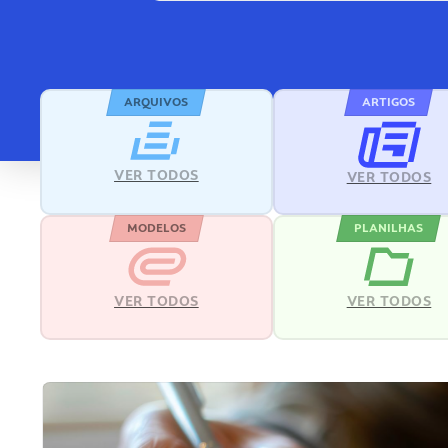
ARQUIVOS
ARTIGOS
VER TODOS
VER TODOS
MODELOS
PLANILHAS
VER TODOS
VER TODOS