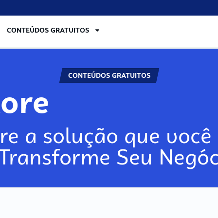
CONTEÚDOS GRATUITOS
CONTEÚDOS GRATUITOS
lore
re a solução que você 
 Transforme Seu Negóc