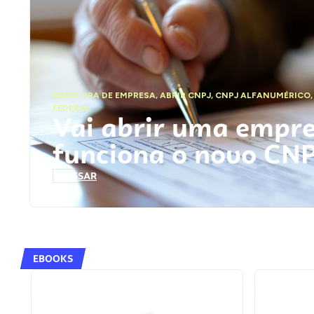
ABERTURA DE EMPRESA
,
ABRIR CNPJ
,
CNPJ ALFANUMÉRICO
FEDERAL
Vai abrir uma empr
funciona o novo CN
ACESSAR
EBOOKS