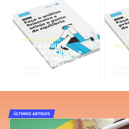
GESTÃO FINANCEIRA
Faça a análise
GESTÃO
financeira e atinja o
Faça
ponto de equilíbrio |
seu 
Prompts ChatGPT
Cha
ACESSAR
ACESS
ÚLTIMOS ARTIGOS