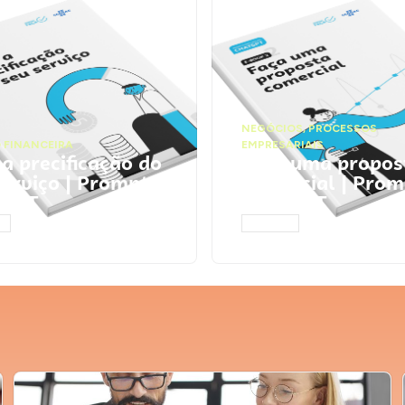
NEGÓCIOS
,
PROCESSOS
 FINANCEIRA
EMPRESARIAIS
 a precificação do
Faça uma propos
serviço | Prompts
comercial | Prom
tGPT
ChatGPT
AR
ACESSAR