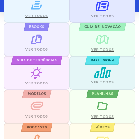
VER TODOS
VER TODOS
EBOOKS
GUIA DE INOVAÇÃO
VER TODOS
VER TODOS
GUIA DE TENDÊNCIAS
IMPULSIONA
VER TODOS
VER TODOS
MODELOS
PLANILHAS
VER TODOS
VER TODOS
PODCASTS
VÍDEOS