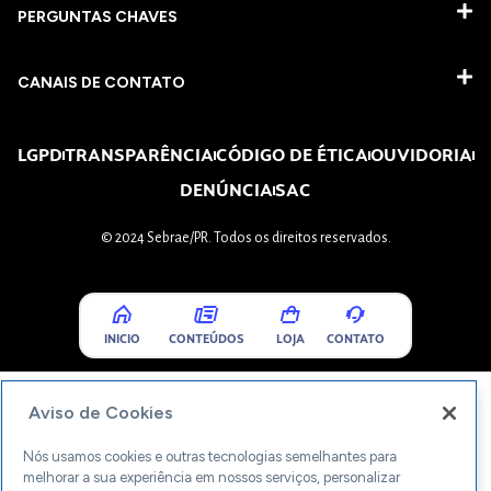
PERGUNTAS CHAVES​
CANAIS DE CONTATO
LGPD
TRANSPARÊNCIA
CÓDIGO DE ÉTICA
OUVIDORIA
DENÚNCIA
SAC
© 2024 Sebrae/PR. Todos os direitos reservados.
INICIO
CONTEÚDOS
LOJA
CONTATO
Aviso de Cookies
Nós usamos cookies e outras tecnologias semelhantes para
melhorar a sua experiência em nossos serviços, personalizar