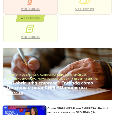
VER TODOS
VER TODOS
WEBSTORIES
VER TODOS
ABERTURA DE EMPRESA
,
ABRIR CNPJ
,
CNPJ ALFANUMÉRICO
,
EMPREENDEDORISMO
,
NOVO FORMATO DE CNPJ
,
RECEITA FEDERAL
Vai abrir uma empresa? Entenda como
funciona o novo CNPJ Alfanumérico
ACESSAR
Como ORGANIZAR sua EMPRESA. Reduzir
erros e crescer com SEGURANÇA.