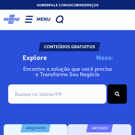
SOBRE
FALE CONOSCO
ENDEREÇOS
MENU
CONTEÚDOS GRATUITOS
Explore
N
o
s
s
o
s
A
I
Encontre a solução que você precisa
e Transforme Seu Negócio
ARQUIVOS
ARTIGOS