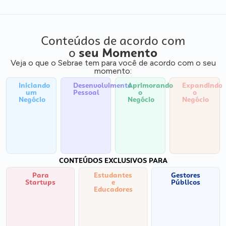
Conteúdos de acordo com
o
seu Momento
Veja o que o Sebrae tem para você de acordo com o seu
momento:
Iniciando
Desenvolvimento
Aprimorando
Expandindo
um
Pessoal
o
o
Negócio
Negócio
Negócio
CONTEÚDOS EXCLUSIVOS PARA
Para
Estudantes
Gestores
Startups
e
Públicos
Educadores