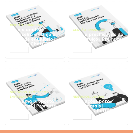
GESTÃO FINANCEIRA
Faça a análise
GESTÃO FINANCEIRA
financeira e atinja o
Faça a precificação do
ponto de equilíbrio |
seu serviço | Prompts
Prompts ChatGPT
ChatGPT
ACESSAR
ACESSAR
NEGÓCIOS
,
PROCESSOS
EMPRESARIAIS
NEGÓCIOS
,
VENDAS
Faça uma proposta
Faça ações para
comercial | Prompts
vender mais |
ChatGPT
Prompts ChatGPT
ACESSAR
ACESSAR