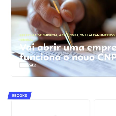
ABERTURA DE EMPRESA
,
ABRIR CNPJ
,
CNPJ ALFANUMÉRICO
FEDERAL
Vai abrir uma empr
funciona o novo CN
ACESSAR
EBOOKS