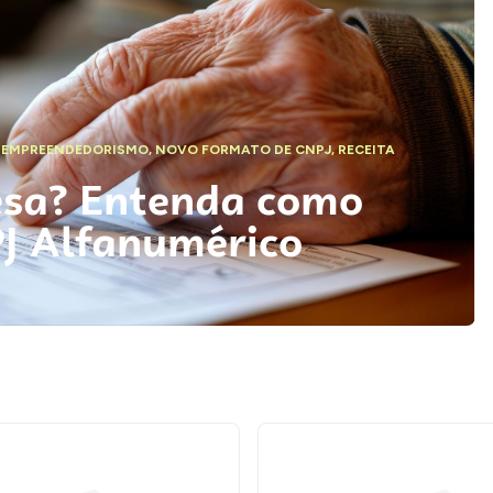
,
EMPREENDEDORISMO
,
NOVO FORMATO DE CNPJ
,
RECEITA
esa? Entenda como
PJ Alfanumérico