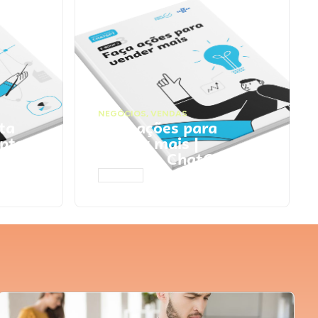
NEGÓCIOS
,
VENDAS
ta
Faça ações para
pts
vender mais |
Prompts ChatGPT
ACESSAR