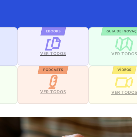
EBOOKS
GUIA DE INOVA
VER TODOS
VER TODO
PODCASTS
VÍDEOS
VER TODOS
VER TODO