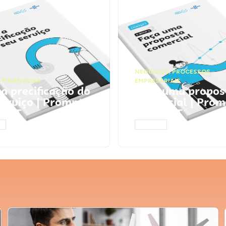
NEGÓCIOS
,
PROCESSOS
 FINANCEIRA
EMPRESARIAIS
 a precificação do
Faça uma propos
serviço | Prompts
comercial | Prom
tGPT
ChatGPT
AR
ACESSAR