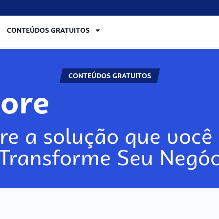
CONTEÚDOS GRATUITOS
CONTEÚDOS GRATUITOS
lore
re a solução que você 
 Transforme Seu Negóc