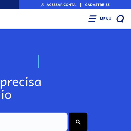
ACESSAR CONTA
|
CADASTRE-SE
MENU
N
o
s
s
o
s
A
r
precisa
io