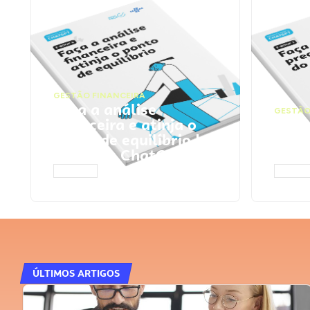
GESTÃO FINANCEIRA
Faça a análise
GESTÃO
financeira e atinja o
Faça
ponto de equilíbrio |
seu 
Prompts ChatGPT
Cha
ACESSAR
ACESS
ÚLTIMOS ARTIGOS