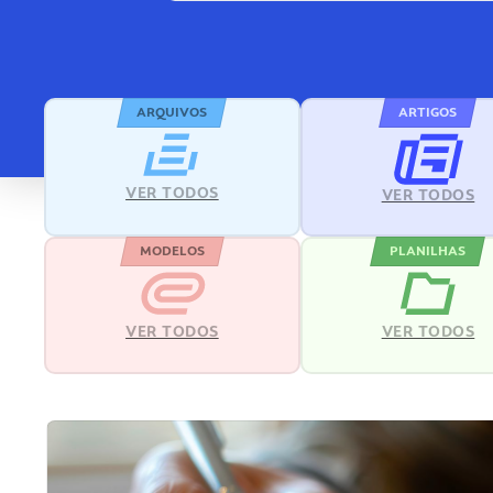
ARQUIVOS
ARTIGOS
VER TODOS
VER TODOS
MODELOS
PLANILHAS
VER TODOS
VER TODOS