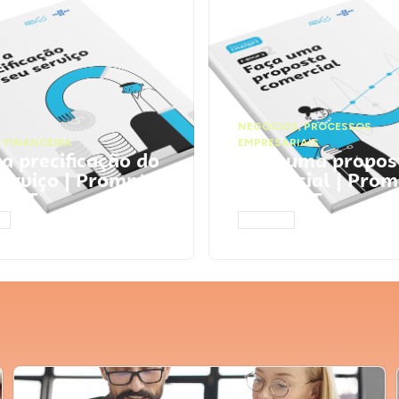
NEGÓCIOS
,
PROCESSOS
 FINANCEIRA
EMPRESARIAIS
 a precificação do
Faça uma propos
serviço | Prompts
comercial | Prom
tGPT
ChatGPT
AR
ACESSAR