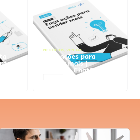
NEGÓCIOS
,
VENDAS
ta
Faça ações para
pts
vender mais |
Prompts ChatGPT
ACESSAR