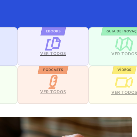
EBOOKS
GUIA DE INOVA
VER TODOS
VER TODO
PODCASTS
VÍDEOS
VER TODOS
VER TODO