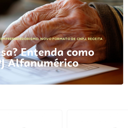
,
EMPREENDEDORISMO
,
NOVO FORMATO DE CNPJ
,
RECEITA
esa? Entenda como
PJ Alfanumérico