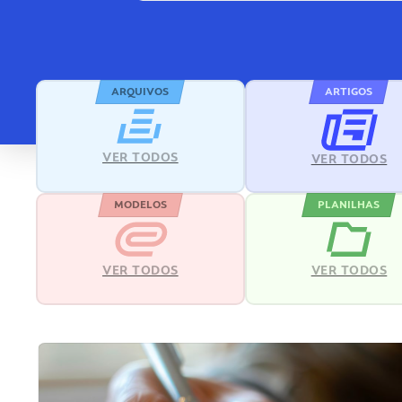
ARQUIVOS
ARTIGOS
VER TODOS
VER TODOS
MODELOS
PLANILHAS
VER TODOS
VER TODOS