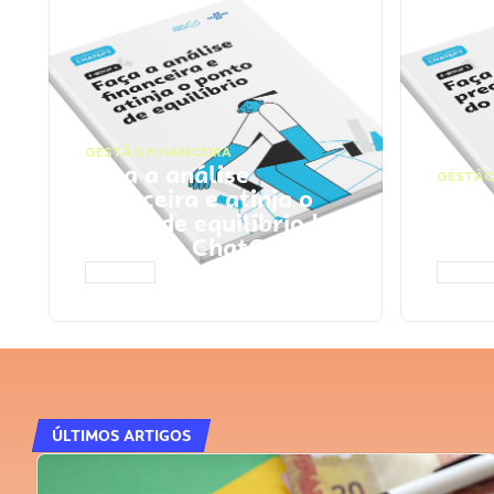
GESTÃO FINANCEIRA
Faça a análise
GESTÃO
financeira e atinja o
Faça
ponto de equilíbrio |
seu 
Prompts ChatGPT
Cha
ACESSAR
ACESS
ÚLTIMOS ARTIGOS