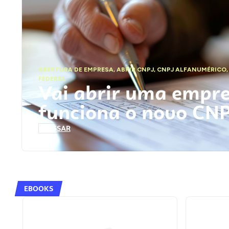
ABERTURA DE EMPRESA
,
ABRIR CNPJ
,
CNPJ ALFANUMÉRICO
FEDERAL
Vai abrir uma empr
funciona o novo CN
ACESSAR
EBOOKS