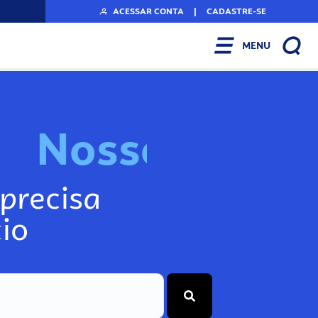
ACESSAR CONTA
|
CADASTRE-SE
MENU
N
o
s
s
o
s
I
n
f
o
g
precisa
io