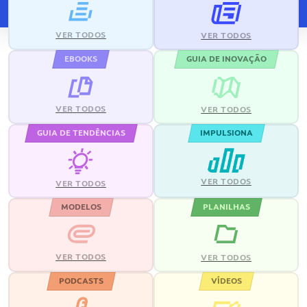
VER TODOS
VER TODOS
EBOOKS
GUIA DE INOVAÇÃO
VER TODOS
VER TODOS
GUIA DE TENDÊNCIAS
IMPULSIONA
VER TODOS
VER TODOS
MODELOS
PLANILHAS
VER TODOS
VER TODOS
PODCASTS
VÍDEOS