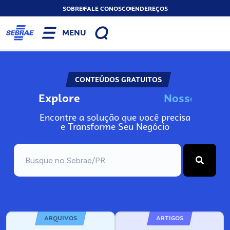
SOBRE
FALE CONOSCO
ENDEREÇOS
MENU
CONTEÚDOS GRATUITOS
Explore
N
o
s
s
o
s
I
n
f
Encontre a solução que você precisa
e Transforme Seu Negócio
ARQUIVOS
ARTIGOS