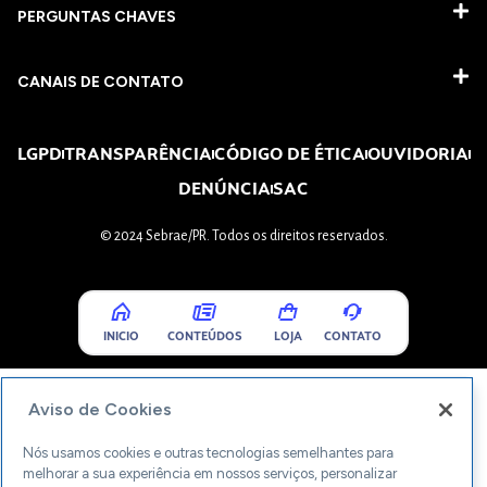
PERGUNTAS CHAVES​
CANAIS DE CONTATO
LGPD
TRANSPARÊNCIA
CÓDIGO DE ÉTICA
OUVIDORIA
DENÚNCIA
SAC
© 2024 Sebrae/PR. Todos os direitos reservados.
INICIO
CONTEÚDOS
LOJA
CONTATO
Aviso de Cookies
Nós usamos cookies e outras tecnologias semelhantes para
melhorar a sua experiência em nossos serviços, personalizar