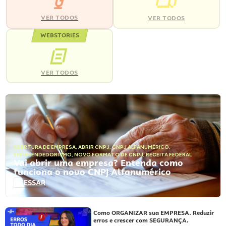
VER TODOS
VER TODOS
WEBSTORIES
VER TODOS
ABERTURA DE EMPRESA
,
ABRIR CNPJ
,
CNPJ ALFANUMÉRICO
,
EMPREENDEDORISMO
,
NOVO FORMATO DE CNPJ
,
RECEITA FEDERAL
Vai abrir uma empresa? Entenda como
funciona o novo CNPJ Alfanumérico
ACESSAR
Como ORGANIZAR sua EMPRESA. Reduzir
erros e crescer com SEGURANÇA.