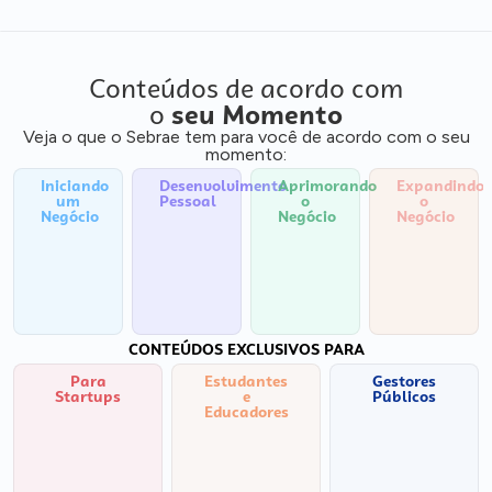
Conteúdos de acordo com
o
seu Momento
Veja o que o Sebrae tem para você de acordo com o seu
momento:
Iniciando
Desenvolvimento
Aprimorando
Expandindo
um
Pessoal
o
o
Negócio
Negócio
Negócio
CONTEÚDOS EXCLUSIVOS PARA
Para
Estudantes
Gestores
Startups
e
Públicos
Educadores