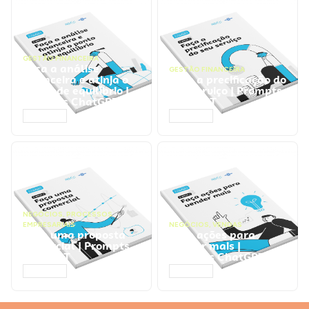
GESTÃO FINANCEIRA
Faça a análise
GESTÃO FINANCEIRA
financeira e atinja o
Faça a precificação do
ponto de equilíbrio |
seu serviço | Prompts
Prompts ChatGPT
ChatGPT
ACESSAR
ACESSAR
NEGÓCIOS
,
PROCESSOS
EMPRESARIAIS
NEGÓCIOS
,
VENDAS
Faça uma proposta
Faça ações para
comercial | Prompts
vender mais |
ChatGPT
Prompts ChatGPT
ACESSAR
ACESSAR